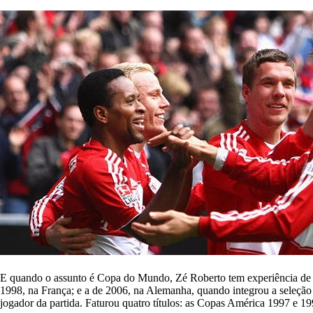
E quando o assunto é Copa do Mundo, Zé Roberto tem experiência de 
1998, na França; e a de 2006, na Alemanha, quando integrou a seleção do
jogador da partida. Faturou quatro títulos: as Copas América 1997 e 