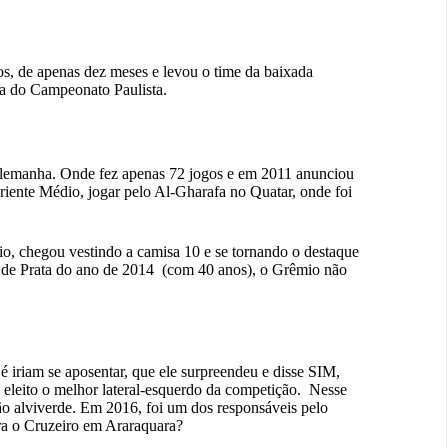
s, de apenas dez meses e levou o time da baixada
sta do Campeonato Paulista.
Alemanha. Onde fez apenas 72 jogos e em 2011 anunciou
riente Médio, jogar pelo Al-Gharafa no Quatar, onde foi
io, chegou vestindo a camisa 10 e se tornando o destaque
 de Prata do ano de 2014 (com 40 anos), o Grêmio não
 iriam se aposentar, que ele surpreendeu e disse SIM,
i eleito o melhor lateral-esquerdo da competição. Nesse
o alviverde. Em 2016, foi um dos responsáveis pelo
ntra o Cruzeiro em Araraquara?