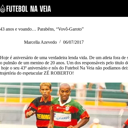
S
k
i
p
t
o
43 anos e voando… Parabéns, “Vovô-Garoto”
c
o
Marcella Azevedo
06/07/2017
n
t
e
Hoje é aniversário de uma verdadeira lenda vida. De um atleta fora d
n
o pulmão de um menino de 20 anos. Um dos responsáveis pelo titulo d
t
hoje o seu 43º aniversário e nós do Futebol Na Veia não podíamos de
trajetória do espetacular ZÉ ROBERTO!