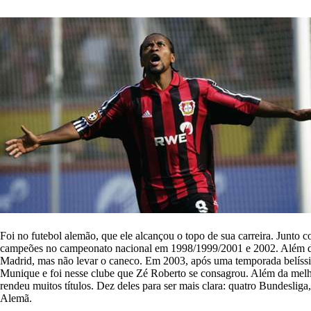
Foi no futebol alemão, que ele alcançou o topo de sua carreira. Junto
campeões no campeonato nacional em 1998/1999/2001 e 2002. Além de
Madrid, mas não levar o caneco. Em 2003, após uma temporada belíssi
Munique e foi nesse clube que Zé Roberto se consagrou. Além da melho
rendeu muitos títulos. Dez deles para ser mais clara: quatro Bundesli
Alemã.