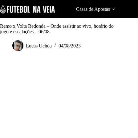
S
k
Casas de Apostas
Cod
i
p
t
Remo x Volta Redonda – Onde assistir ao vivo, horário do
o
jogo e escalações – 06/08
c
o
Lucas Uchoa
04/08/2023
n
t
e
n
t