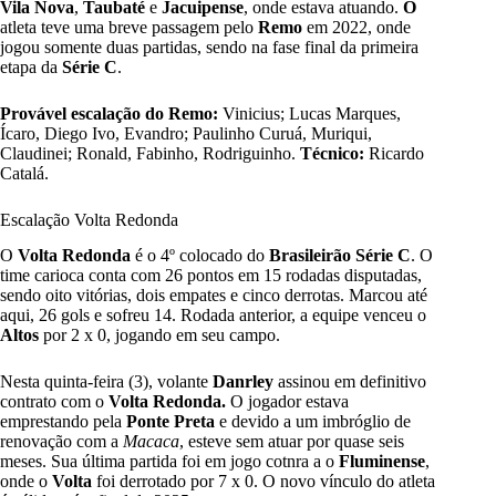
Vila
Nova
,
Taubaté
e
Jacuipense
, onde estava atuando.
O
atleta teve uma breve passagem pelo
Remo
em 2022, onde
jogou somente duas partidas, sendo na fase final da primeira
etapa da
Série C
.
Provável escalação do Remo:
Vinicius; Lucas Marques,
Ícaro, Diego Ivo, Evandro; Paulinho Curuá, Muriqui,
Claudinei; Ronald, Fabinho, Rodriguinho.
Técnico:
Ricardo
Catalá.
Escalação Volta Redonda
O
Volta Redonda
é o 4º colocado do
Brasileirão Série C
. O
time carioca conta com 26 pontos em 15 rodadas disputadas,
sendo oito vitórias, dois empates e cinco derrotas. Marcou até
aqui, 26 gols e sofreu 14. Rodada anterior, a equipe venceu o
Altos
por 2 x 0, jogando em seu campo.
Nesta quinta-feira (3), volante
Danrley
assinou em definitivo
contrato com o
Volta Redonda.
O jogador estava
emprestando pela
Ponte
Preta
e devido a um imbróglio de
renovação com a
Macaca
, esteve sem atuar por quase seis
meses. Sua última partida foi em jogo cotnra a o
Fluminense
,
onde o
Volta
foi derrotado por 7 x 0. O novo vínculo do atleta