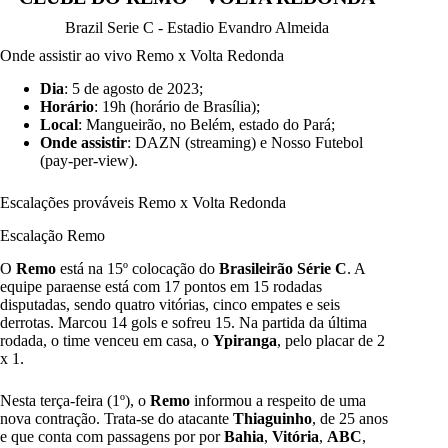
Brazil Serie C - Estadio Evandro Almeida
Onde assistir ao vivo Remo x Volta Redonda
Dia
: 5 de agosto de 2023;
Horário
: 19h (horário de Brasília);
Local
: Mangueirão, no Belém, estado do Pará;
Onde assistir
: DAZN (streaming) e Nosso Futebol
(pay-per-view).
Escalações prováveis Remo x Volta Redonda
Escalação Remo
O
Remo
está na 15º colocação do
Brasileirão Série C
. A
equipe paraense está com 17 pontos em 15 rodadas
disputadas, sendo quatro vitórias, cinco empates e seis
derrotas. Marcou 14 gols e sofreu 15. Na partida da última
rodada, o time venceu em casa, o
Ypiranga
, pelo placar de 2
x 1.
Nesta terça-feira (1º), o
Remo
informou a respeito de uma
nova contração. Trata-se do atacante
Thiaguinho
, de 25 anos
e que conta com passagens por por
Bahia
,
Vitória
,
ABC
,