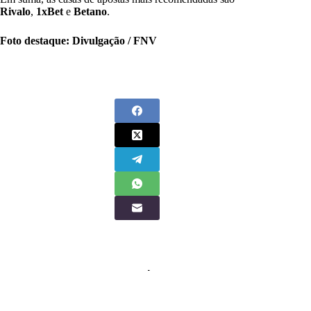
Rivalo
,
1xBet
e
Betano
.
Foto destaque: Divulgação / FNV