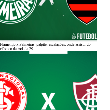
Flamengo x Palmeiras: palpite, escalações, onde assistir do
clássico da rodada 29