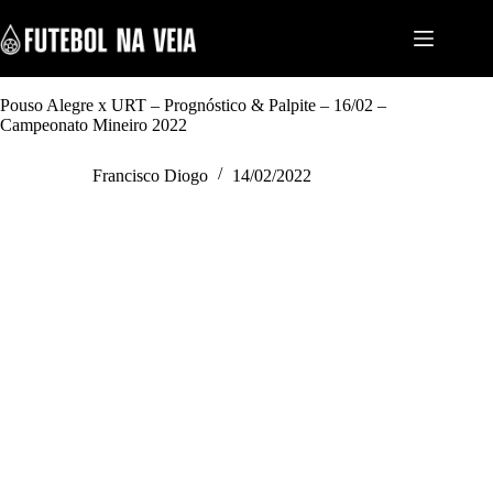
S
k
i
p
t
Pouso Alegre x URT – Prognóstico & Palpite – 16/02 –
o
Campeonato Mineiro 2022
c
o
n
Francisco Diogo
14/02/2022
t
e
n
t