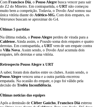
Com
Francisco Diá
, o
Pouso Alegre
busca vencer para sair
do Z2 do Mineiro. Em contrapartida, o
URT
não começou
muito bem a competição. Todavia, o
Trovão Azul
somou sua
única vitória diante do
Atlético-MG.
Com dois empates, os
Veteranos
buscam se aproximar do G4.
Últimas 5 partidas
Na última rodada, o
Pouso Alegre
perdeu de virada para a
Caldense
.
Ainda assim, o
Pousão
soma dois empates e quatro
derrotas. Em contrapartida, a
URT
vem de um empate contra
o
Villa Nova
. Assim sendo, o
Trovão Azul
acumula dois
empates, três derrotas e uma vitória.
Retrospecto Pouso Alegre x URT
A saber, foram dois duelos entre os clubes. Assim sendo, o
Pouso Alegre
venceu uma e a outra partida encerrou
empatada. Na ocasião do empate, o jogo foi válido pela
decisão do
Troféu Inconfidência
.
Últimas notícias das equipes
Após a demissão de
Cléber Gaúcho
,
Francisco Diá
estreou