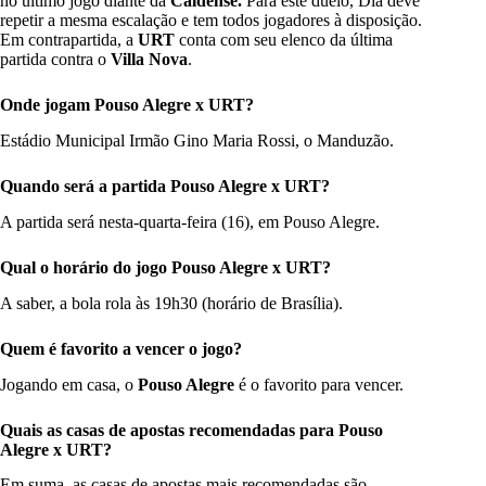
no último jogo diante da
Caldense.
Para este duelo, Diá deve
repetir a mesma escalação e tem todos jogadores à disposição.
Em contrapartida, a
URT
conta com seu elenco da última
partida contra o
Villa Nova
.
Onde jogam
Pouso Alegre x URT
?
Estádio Municipal Irmão Gino Maria Rossi, o Manduzão.
Quando será a partida Pouso Alegre x URT
?
A partida será nesta-quarta-feira (16), em Pouso Alegre.
Qual o horário do jogo
Pouso Alegre x URT
?
A saber, a bola rola às 19h30 (horário de Brasília).
Quem é favorito a vencer o jogo
?
Jogando em casa, o
Pouso Alegre
é o favorito para vencer.
Quais as casas de apostas recomendadas para Pouso
Alegre x URT
?
Em suma, as casas de apostas mais recomendadas são