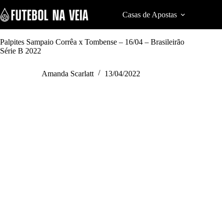
S
k
Casas de Apostas
Cod
i
p
t
Palpites Sampaio Corrêa x Tombense – 16/04 – Brasileirão
o
Série B 2022
c
o
Amanda Scarlatt
13/04/2022
n
t
e
n
t