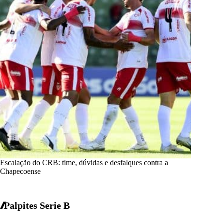
Escalação do CRB: time, dúvidas e desfalques contra a
Chapecoense
Palpites Serie B