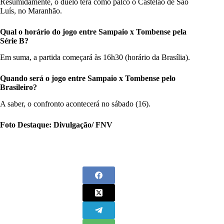
Resumidamente, o duelo terá como palco o Castelão de São
Luís, no Maranhão.
Qual o horário do jogo entre Sampaio x Tombense p
ela
Série B
?
Em suma, a partida começará às 16h30 (horário da Brasília).
Quando será o jogo entre Sampaio x Tombense
pelo
Brasileiro?
A saber, o confronto acontecerá no sábado (16).
Foto Destaque: Divulgação/ FNV