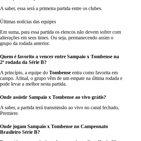
A saber, essa será a primeira partida entre os clubes.
Últimas notícias das equipes
Em suma, para essa partida os elencos não devem sofrer com
alterações em seus times. Ou seja, permanecendo assim o
grupo da rodada anterior.
Quem é favorito a vencer entre Sampaio x Tombense na
2ª rodada da Série B?
A princípio, a equipe do
Tombense
entra como favorita em
campo. Afinal, o grupo vêm de um empate na última rodada e
pode levar a melhor nesta partida.
Onde assistir Sampaio x Tombense
a
o vivo grátis?
A saber, a partida terá transmissão ao vivo no canal fechado,
Premiere.
Onde jogam Sampaio x Tombense
no Campeonato
Brasileiro Série B?