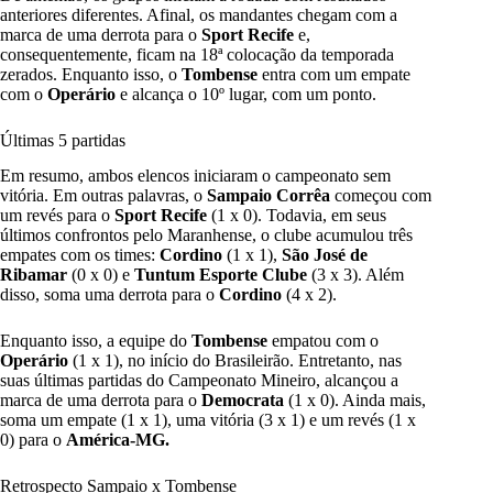
anteriores diferentes. Afinal, os mandantes chegam com a
marca de uma derrota para o
Sport Recife
e,
consequentemente, ficam na 18ª colocação da temporada
zerados. Enquanto isso, o
Tombense
entra com um empate
com o
Operário
e alcança o 10º lugar, com um ponto.
Últimas 5 partidas
Em resumo, ambos elencos iniciaram o campeonato sem
vitória. Em outras palavras, o
Sampaio Corrêa
começou com
um revés para o
Sport Recife
(1 x 0). Todavia, em seus
últimos confrontos pelo Maranhense, o clube acumulou três
empates com os times:
Cordino
(1 x 1),
São José de
Ribamar
(0 x 0) e
Tuntum Esporte Clube
(3 x 3). Além
disso, soma uma derrota para o
Cordino
(4 x 2).
Enquanto isso, a equipe do
Tombense
empatou com o
Operário
(1 x 1), no início do Brasileirão. Entretanto, nas
suas últimas partidas do Campeonato Mineiro, alcançou a
marca de uma derrota para o
Democrata
(1 x 0). Ainda mais,
soma um empate (1 x 1), uma vitória (3 x 1) e um revés (1 x
0) para o
América-MG.
Retrospecto Sampaio x Tombense