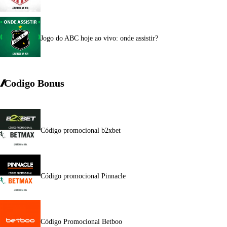
Jogo do ABC hoje ao vivo: onde assistir?
Codigo Bonus
Código promocional b2xbet
Código promocional Pinnacle
Código Promocional Betboo