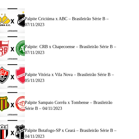
Palpite Criciúma x ABC – Brasileirão Série B –
07/11/2023
Palpite: CRB x Chapecoense – Brasileirão Série B –
07/11/2023
Palpite Vitória x Vila Nova – Brasileirão Série B –
05/11/2023
Palpite Sampaio Corrêa x Tombense – Brasileirão
Série B – 04/11/2023
Palpite Botafogo-SP x Ceará – Brasileirão Série B –
04/11/2023