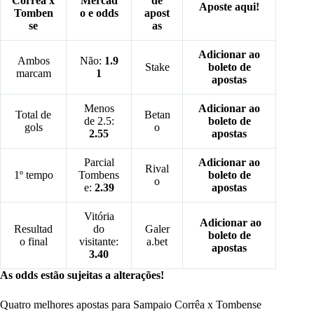
Corrêa x
Mercad
de
Aposte aqui!
Tomben
o e odds
apost
se
as
Adicionar ao
Ambos
Não:
1.9
Stake
boleto de
marcam
1
apostas
Menos
Adicionar ao
Total de
Betan
de 2.5:
boleto de
gols
o
2.55
apostas
Parcial
Adicionar ao
Rival
1º tempo
Tombens
boleto de
o
e:
2.39
apostas
Vitória
Adicionar ao
Resultad
do
Galer
boleto de
o final
visitante:
a.bet
apostas
3.40
As odds estão sujeitas a alterações!
Quatro melhores apostas para Sampaio Corrêa x Tombense