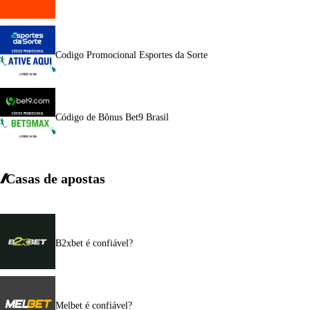
Codigo Promocional Esportes da Sorte
Código de Bônus Bet9 Brasil
Casas de apostas
B2xbet é confiável?
Melbet é confiável?