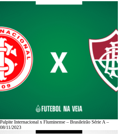
Palpite Internacional x Fluminense – Brasileirão Série A –
08/11/2023