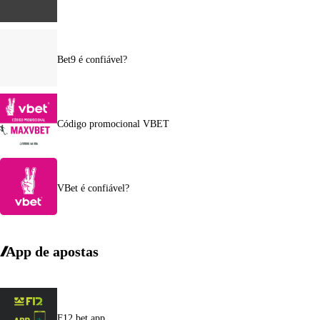
Bet9 é confiável?
Código promocional VBET
VBet é confiável?
App de apostas
F12 bet app