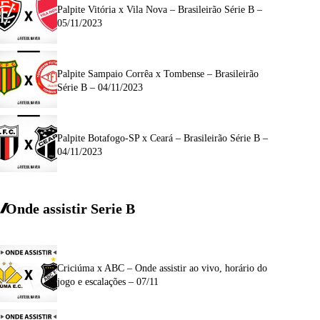
Palpite Vitória x Vila Nova – Brasileirão Série B –
05/11/2023
Palpite Sampaio Corrêa x Tombense – Brasileirão
Série B – 04/11/2023
Palpite Botafogo-SP x Ceará – Brasileirão Série B –
04/11/2023
Onde assistir Serie B
Criciúma x ABC – Onde assistir ao vivo, horário do
jogo e escalações – 07/11