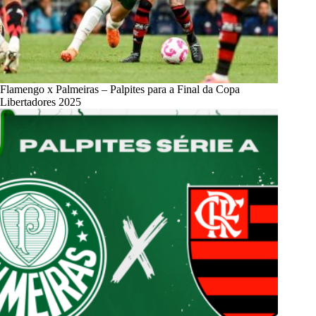
Flamengo x Palmeiras – Palpites para a Final da Copa
Libertadores 2025