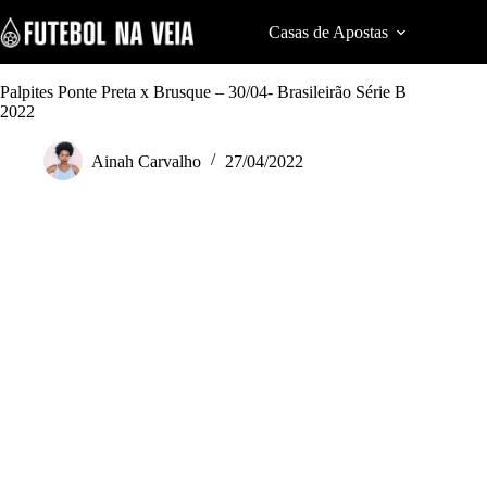
S
k
Casas de Apostas
Cod
i
p
t
Palpites Ponte Preta x Brusque – 30/04- Brasileirão Série B
o
2022
c
o
Ainah Carvalho
27/04/2022
n
t
e
n
t