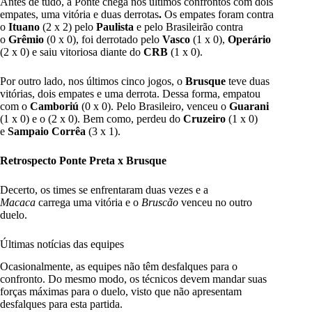
Antes de tudo, a Ponte chega nos últimos confrontos com dois
empates, uma vitória e duas derrotas
.
Os empates foram contra
o
Ituano
(2 x 2) pelo
Paulista
e pelo Brasileirão contra
o
Grêmio
(0 x 0), foi derrotado pelo
Vasco
(1 x 0),
Operário
(2 x 0) e saiu vitoriosa diante do
CRB
(1 x 0).
Por outro lado, nos últimos cinco jogos, o
Brusque
teve duas
vitórias, dois empates e uma derrota. Dessa forma, empatou
com o
Camboriú
(0 x 0). Pelo Brasileiro, venceu o
Guarani
(1 x 0) e o (2 x 0). Bem como, perdeu do
Cruzeiro
(1 x 0)
e
Sampaio Corrêa
(3 x 1).
Retrospecto Ponte Preta x Brusque
Decerto, os times se enfrentaram duas vezes e a
Macaca
carrega uma vitória e o
Bruscão
venceu no outro
duelo.
Últimas notícias das equipes
Ocasionalmente, as equipes não têm desfalques para o
confronto. Do mesmo modo, os técnicos devem mandar suas
forças máximas para o duelo, visto que não apresentam
desfalques para esta partida.