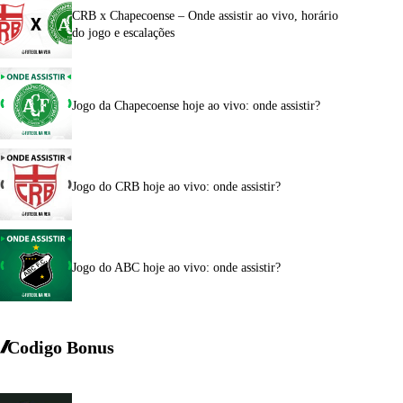
CRB x Chapecoense – Onde assistir ao vivo, horário
do jogo e escalações
Jogo da Chapecoense hoje ao vivo: onde assistir?
Jogo do CRB hoje ao vivo: onde assistir?
Jogo do ABC hoje ao vivo: onde assistir?
Codigo Bonus