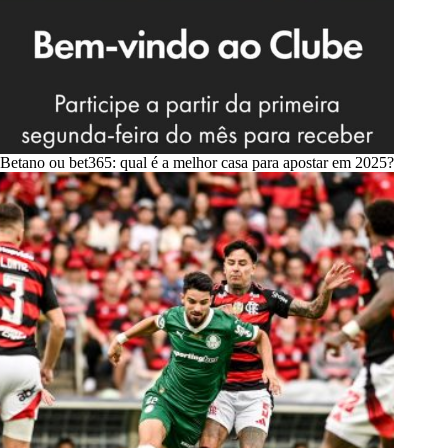
Betano ou bet365: qual é a melhor casa para apostar em 2025?