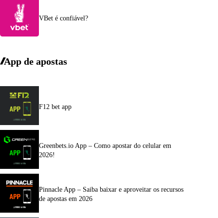
VBet é confiável?
App de apostas
F12 bet app
Greenbets.io App – Como apostar do celular em
2026!
Pinnacle App – Saiba baixar e aproveitar os recursos
de apostas em 2026