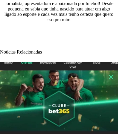
Jornalista, apresentadora e apaixonada por futebol! Desde
pequena eu sabia que tinha nascido para atuar em algo
ligado ao esporte e cada vez mais tenho certeza que quero
isso pra mim.
Notícias Relacionadas