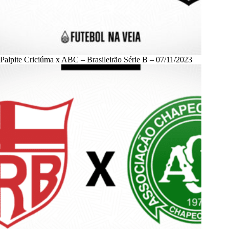
Palpite Criciúma x ABC – Brasileirão Série B – 07/11/2023