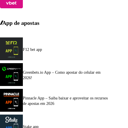
App de apostas
F12 bet app
Greenbets.io App – Como apostar do celular em
2026!
Pinnacle App – Saiba baixar e aproveitar os recursos
de apostas em 2026
Stake app