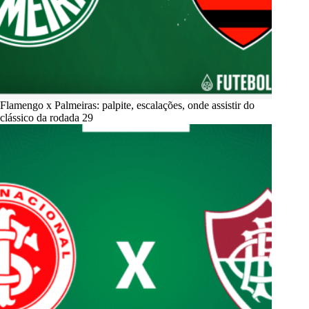
Flamengo x Palmeiras: palpite, escalações, onde assistir do
clássico da rodada 29