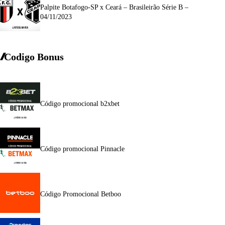
Palpite Botafogo-SP x Ceará – Brasileirão Série B –
04/11/2023
Codigo Bonus
Código promocional b2xbet
Código promocional Pinnacle
Código Promocional Betboo