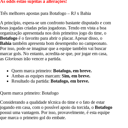
As odds estão sujeitas à alterações!
Três melhores apostas para Botafogo – RJ x Bahia
A princípio, espera-se um confronto bastante disputado e com
boas jogadas criadas pelas jogadoras. Tendo em vista a boa
organização apresentada nos dois primeiros jogo do time, o
Botafogo
é o favorito para abrir o placar. Apesar disso, o
Bahia
também apresenta bom desempenho no campeonato.
Por isso, pode-se imaginar que a equipe também vai buscar
marcar gols. No entanto, acredita-se que, por jogar em casa,
as
Gloriosas
irão vencer a partida.
Quem marca primeiro:
Botafogo, em breve.
Ambas as equipes marcam:
Sim, em breve.
Resultado da partida:
Botafogo, em breve.
Quem marca primeiro: Botafogo
Considerando a qualidade técnica do time e o fato de estar
jogando em casa, com o possível apoio da torcida, o
Botafogo
possui uma vantagem. Por isso, provavelmente, é esta equipe
que marca o primeiro gol do embate.