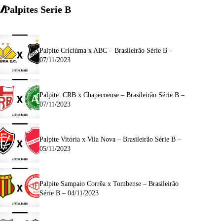
Palpites Serie
B
Palpite Criciúma x ABC – Brasileirão Série B –
07/11/2023
Palpite: CRB x Chapecoense – Brasileirão Série B –
07/11/2023
Palpite Vitória x Vila Nova – Brasileirão Série B –
05/11/2023
Palpite Sampaio Corrêa x Tombense – Brasileirão
Série B – 04/11/2023