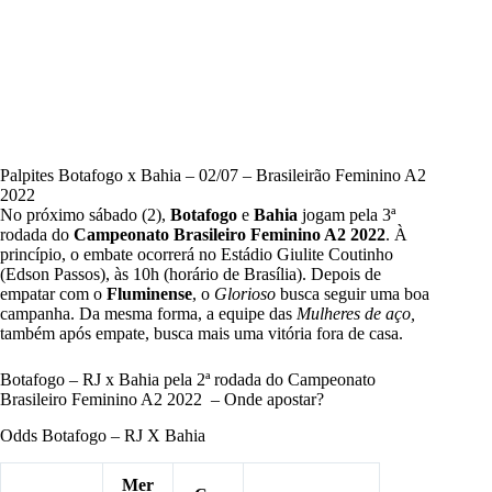
Palpites Botafogo x Bahia – 02/07 – Brasileirão Feminino A2
2022
No próximo sábado (2),
Botafogo
e
Bahia
jogam pela 3ª
rodada do
Campeonato Brasileiro Feminino A2 2022
. À
princípio, o embate ocorrerá no Estádio Giulite Coutinho
(Edson Passos), às 10h (horário de Brasília). Depois de
empatar com o
Fluminense
, o
Glorioso
busca seguir uma boa
campanha. Da mesma forma, a equipe das
Mulheres de aço
,
também após empate, busca mais uma vitória fora de casa.
Botafogo – RJ x Bahia pela 2ª rodada do Campeonato
Brasileiro Feminino A2 2022
– Onde apostar?
Odds Botafogo – RJ X Bahia
Mer