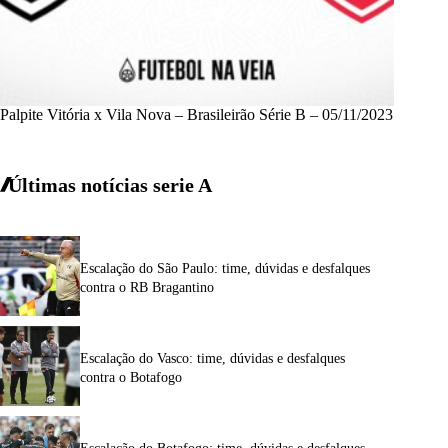
Palpite Vitória x Vila Nova – Brasileirão Série B – 05/11/2023
Últimas notícias
serie A
Escalação do São Paulo: time, dúvidas e desfalques
contra o RB Bragantino
Escalação do Vasco: time, dúvidas e desfalques
contra o Botafogo