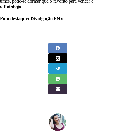
times, pode-se afirmar que o favorito para vencer é
o
Botafogo
.
Foto destaque: Divulgação FNV