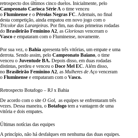
retrospecto dos últimos cinco duelos. Inicialmente, pelo
Campeonato Carioca Série A
o time venceu
o
Fluminense
e o
Pérolas Negras FC
. Ademais, no final
desta competição, ainda empatou em novo jogo com o
Tricolor das Laranjeiras
. Por fim, nas duas primeiras rodadas
do
Brasileirão Feminino A2
, as
Gloriosas
venceram o
Vasco
e empataram com o Fluminense, novamente.
Por sua vez, o
Bahia
apresenta três vitórias, um empate e uma
derrota. Sendo assim, pelo
Campeonato Baiano
, o time
venceu o
Juventude BA.
Depois disso, em duas rodadas
distintas, perdeu e venceu o
Doce Mel EC
. Além disso,
no
Brasileirão Feminino A2
, as
Mulheres de Aço
venceram
o
Fluminense
e empataram com o
Vasco.
Retrospecto Botafogo – RJ x Bahia
De acordo com o site
O Gol
, as equipes se enfrentaram três
vezes. Dessa maneira, o
Botafogo
tem a vantagem de uma
vitória e dois empates.
Últimas notícias das equipes
A princípio, não há desfalques em nenhuma das duas equipes.