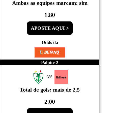
Ambas as equipes marcam: sim
1.80
APOSTE AQUI >
Odds da
Palpite 2
VS
Total de gols: mais de 2,5
2.00