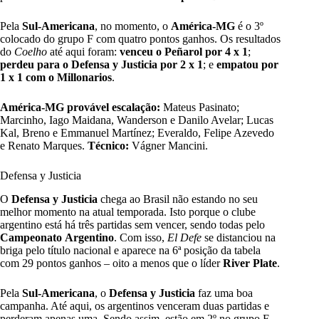
Pela
Sul-Americana
, no momento, o
América-MG
é o 3º
colocado do grupo F com quatro pontos ganhos. Os resultados
do
Coelho
até aqui foram:
venceu o Peñarol por 4 x 1
;
perdeu para o Defensa y Justicia por 2 x 1
; e
empatou por
1 x 1 com o Millonarios
.
América-MG provável escalação:
Mateus Pasinato;
Marcinho, Iago Maidana, Wanderson e Danilo Avelar; Lucas
Kal, Breno e Emmanuel Martínez; Everaldo, Felipe Azevedo
e Renato Marques.
Técnico:
Vágner Mancini.
Defensa y Justicia
O
Defensa y Justicia
chega ao Brasil não estando no seu
melhor momento na atual temporada. Isto porque o clube
argentino está há três partidas sem vencer, sendo todas pelo
Campeonato
Argentino
. Com isso,
El Defe
se distanciou na
briga pelo título nacional e aparece na 6ª posição da tabela
com 29 pontos ganhos – oito a menos que o líder
River
Plate
.
Pela
Sul-Americana
, o
Defensa y Justicia
faz uma boa
campanha. Até aqui, os argentinos venceram duas partidas e
perderam apenas uma. Sendo assim, estão em 2º no grupo F