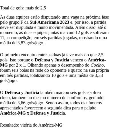
Total de gols: mais de 2,5
As duas equipes estão disputando uma vaga na próxima fase
pelo grupo F da
Sul-Americana 2023
e, por isso, a partida
deve ser disputada e muito movimentada. Além disso, até o
momento, as duas equipes juntas marcam 12 gols e sofreram
11,na competição, em seis partidas jogadas, mostrando uma
média de 3,83 gols/jogo.
O primeiro encontro entre as duas já teve mais do que 2,5
gols. Isto porque o
Defensa y Justicia
venceu o
América-
MG
por 2 x 1. Olhando apenas o desempenho do
Coelho
,
foram seis bolas na rede do oponente e quatro na sua própria
em três partidas, totalizando 10 gols e uma média de 3,33
gols/jogo.
O
Defensa y Justicia
também marcou seis gols e sofreu
cinco, também no mesmo numero de confrontos, gerando
média de 3,66 gols/jogo. Sendo assim, todos os números
apresentados favorecem a segunda dica para o palpite
América-MG x Defensa y Justicia
.
Resultado: vitória do América-MG