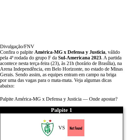
Divulgação/FNV
Confira o palpite
América-MG x Defensa y Justicia
, válido
pela 4ª rodada do grupo F da
Sul-Americana 2023
. A partida
acontece nesta terça-feira (23), às 21h (horário de Brasília), na
Arena Independência, em Belo Horizonte, no estado de Minas
Gerais. Sendo assim, as equipes entram em campo na briga
por uma das vagas para o mata-mata. Veja algumas dicas
abaixo:
Palpite América-MG x Defensa y Justicia — Onde apostar?
Palpite 1
VS