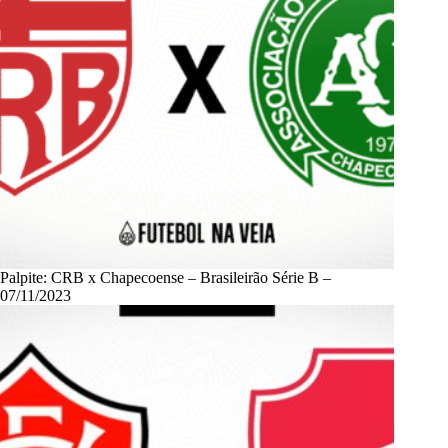
Palpite: CRB x Chapecoense – Brasileirão Série B –
07/11/2023