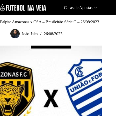
S
k
Casas de Apostas
Cod
i
p
t
Palpite Amazonas x CSA – Brasileirão Série C – 26/08/2023
o
c
João Jales
26/08/2023
o
n
t
e
n
t