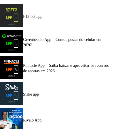
F12 bet app
Greenbets.io App – Como apostar do celular em
2026!
Pinnacle App – Saiba baixar e aproveitar os recursos
de apostas em 2026
Stake app
Rivalo App