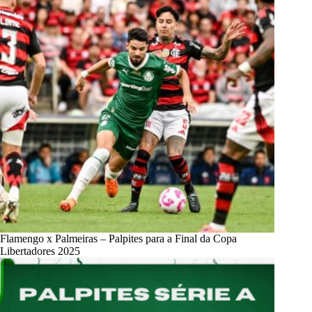
Flamengo x Palmeiras – Palpites para a Final da Copa
Libertadores 2025