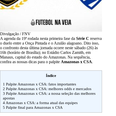
Divulgação / FNV
A agenda da 19ª rodada nesta primeira fase da
Série C
reserva
o duelo entre a Onça Pintada e o Azulão alagoano. Dito isso,
o confronto desta última jornada ocorre neste sábado (26) às
16h (horário de Brasília); no Estádio Carlos Zamith, em
Manaus, capital do estado do Amazonas. Na sequência,
confira as nossas dicas para o palpite
Amazonas x CSA
.
Índice
1
Palpite Amazonas x CSA: fatos importantes
2
Palpite Amazonas x CSA: melhores odds e mercados
3
Palpite Amazonas x CSA: a nossa seleção das melhores
apostas
4
Amazonas x CSA: a forma atual das equipes
5
Palpite final para Amazonas x CSA