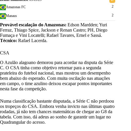
2
Amazonas FC
2
Manaus
Provável escalação do Amazonas:
Edson Mardden; Yuri
Ferraz, Thiago Spice, Jackson e Renan Castro; PH, Diego
Fumaça e Vini Locatelli; Rafael Tavares, Ernel e Sassá.
Técnico:
Rafael Lacerda.
CSA
O Azulão alagoano demorou para acordar na disputa da Série
C. O CSA tinha como objetivo retornar para a segunda
prateleira do futebol nacional, mas mostrou um desempenho
bem abaixo do esperado. Com muita oscilação nas atuações
em campo, o time azulino deixou escapar pontos importantes
nesta fase da competição.
Numa classificação bastante disputada, a Série C não perdoou
os tropeços do CSA. Embora venha invicto nas últimas quatro
rodadas, já não tem chances matemáticas de chegar ao G8 da
tabela. Com isso, dá adeus ao sonho de garantir um lugar no
Quadrangular do acesso.