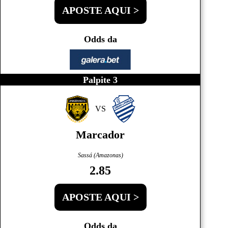
APOSTE AQUI >
Odds da
Palpite 3
VS
Marcador
Sassá (Amazonas)
2.85
APOSTE AQUI >
Odds da