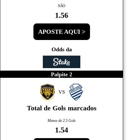
NÃO
1.56
APOSTE AQUI >
Odds da
Palpite 2
VS
Total de Gols marcados
Menos de 2.5 Gols
1.54