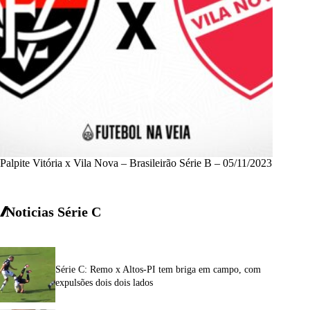
Palpite Vitória x Vila Nova – Brasileirão Série B – 05/11/2023
Noticias Série C
Série C: Remo x Altos-PI tem briga em campo, com
expulsões dois dois lados