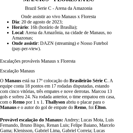
Brazil Serie C - Arena da Amazonia
Onde assistir ao vivo Manaus x Floresta
Dia
: 20 de agosto de 2023;
Horário
: 16h (horário de Brasília);
Local
: Arena da Amazônia, na cidade de Manaus, no
Amazonas;
Onde assistir
: DAZN (streaming) e Nosso Futebol
(pay-per-view).
Escalações prováveis Manaus x Floresta
Escalação Manaus
O
Manaus
está na 17º colocação do
Brasileirão Série C
. A
equipe conta 18 pontos em 17 rodadas disputadas, estando
com cinco vitórias, três empates e nove derrotas. Marcou 13
gols e sofreu 24. Na rodada anterior, o time empatou em casa,
com o
Remo
por 1 x 1.
Thallyson
abriu o placar para o
Manaus
e o autor do gol de empate do
Remo
, foi
Élton
.
Provável escalação do Manaus:
Andrey; Lucas Mota, Luis
Fernando, Bruno Bispo, Renan Luis; Felipe Baiano, Marcelo
Gama; Klenisson, Gabriel Lima, Gabriel Correia; Lucas