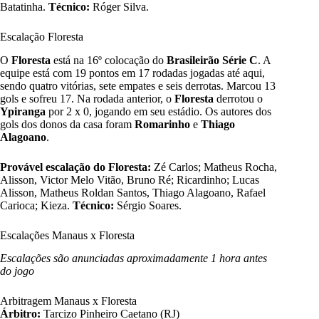
Batatinha.
Técnico:
Róger Silva.
Escalação Floresta
O
Floresta
está na 16º colocação do
Brasileirão Série C
. A
equipe está com 19 pontos em 17 rodadas jogadas até aqui,
sendo quatro vitórias, sete empates e seis derrotas. Marcou 13
gols e sofreu 17. Na rodada anterior, o
Floresta
derrotou o
Ypiranga
por 2 x 0, jogando em seu estádio. Os autores dos
gols dos donos da casa foram
Romarinho
e
Thiago
Alagoano
.
Provável escalação do Floresta:
Zé Carlos; Matheus Rocha,
Alisson, Victor Melo Vitão, Bruno Ré; Ricardinho; Lucas
Alisson, Matheus Roldan Santos, Thiago Alagoano, Rafael
Carioca; Kieza.
Técnico:
Sérgio Soares.
Escalações Manaus x Floresta
Escalações são anunciadas aproximadamente 1 hora antes
do jogo
Arbitragem
Manaus x Floresta
Árbitro:
Tarcizo Pinheiro Caetano (RJ)