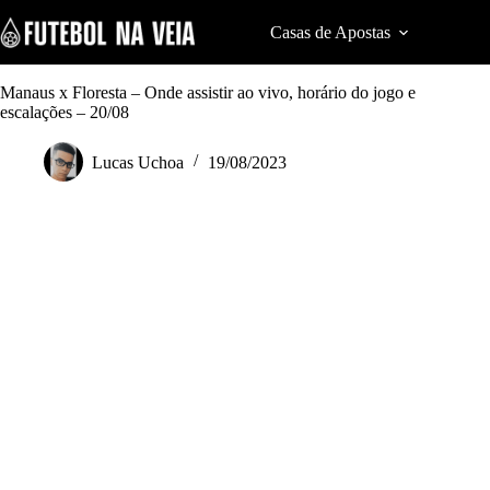
S
k
Casas de Apostas
Cod
i
p
t
Manaus x Floresta – Onde assistir ao vivo, horário do jogo e
o
escalações – 20/08
c
o
Lucas Uchoa
19/08/2023
n
t
e
n
t