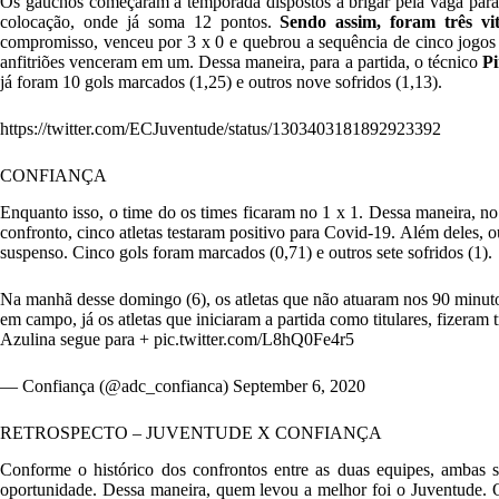
Os gaúchos começaram a temporada dispostos a brigar pela vaga para 
colocação, onde já soma 12 pontos.
Sendo assim, foram três vit
compromisso, venceu por 3 x 0 e quebrou a sequência de cinco jogos 
anfitriões venceram em um. Dessa maneira, para a partida, o técnico
P
já foram 10 gols marcados (1,25) e outros nove sofridos (1,13).
https://twitter.com/ECJuventude/status/1303403181892923392
CONFIANÇA
Enquanto isso, o time do os times ficaram no 1 x 1. Dessa maneira, no
confronto, cinco atletas testaram positivo para Covid-19. Além deles, 
suspenso. Cinco gols foram marcados (0,71) e outros sete sofridos (1).
Na manhã desse domingo (6), os atletas que não atuaram nos 90 minuto
em campo, já os atletas que iniciaram a partida como titulares, fizeram 
Azulina segue para +
pic.twitter.com/L8hQ0Fe4r5
— Confiança (@adc_confianca)
September 6, 2020
RETROSPECTO – JUVENTUDE X CONFIANÇA
Conforme o histórico dos confrontos entre as duas equipes, ambas 
oportunidade. Dessa maneira, quem levou a melhor foi o Juventude. O