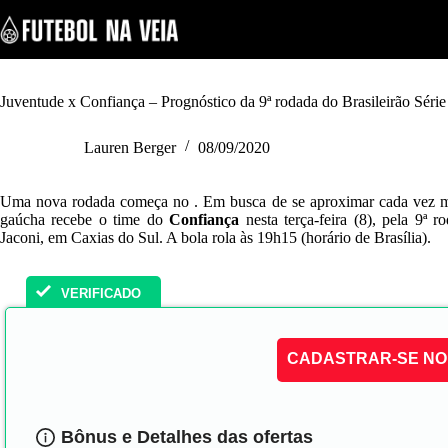
S
k
i
p
t
o
Juventude x Confiança – Prognóstico da 9ª rodada do Brasileirão Séri
c
o
Lauren Berger
08/09/2020
n
t
e
Uma nova rodada começa no . Em busca de se aproximar cada vez 
n
gaúcha recebe o time do
Confiança
nesta terça-feira (8), pela 9ª 
t
Jaconi, em Caxias do Sul. A bola rola às 19h15 (horário de Brasília).
VERIFICADO
CADASTRAR-SE NO 
Bônus e Detalhes das ofertas