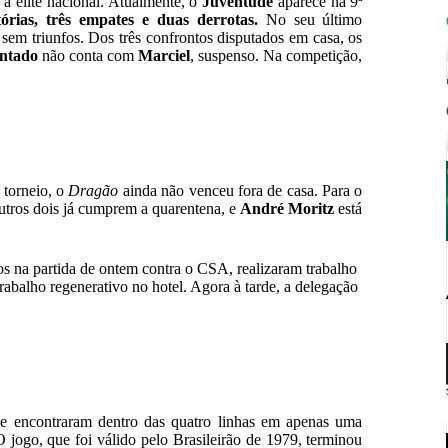
a elite nacional. Atualmente, o
Juventude
aparece na 9ª
órias, três empates e duas derrotas.
No seu último
sem triunfos. Dos três confrontos disputados em casa, os
intado
não conta com
Marciel
, suspenso. Na competição,
 torneio, o
Dragão
ainda não venceu fora de casa. Para o
outros dois já cumprem a quarentena, e
André Moritz
está
s na partida de ontem contra o CSA, realizaram trabalho
trabalho regenerativo no hotel. Agora à tarde, a delegação
se encontraram dentro das quatro linhas em apenas uma
 jogo, que foi válido pelo Brasileirão de 1979, terminou