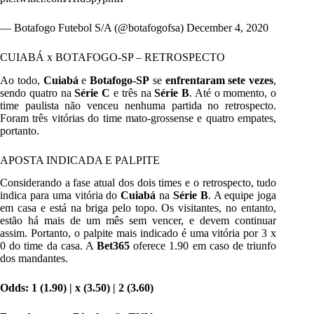
— Botafogo Futebol S/A (@botafogofsa)
December 4, 2020
CUIABÁ x BOTAFOGO-SP – RETROSPECTO
Ao todo,
Cuiabá
e
Botafogo-SP
se
enfrentaram sete vezes
,
sendo quatro na
Série C
e três na
Série B
. Até o momento, o
time paulista não venceu nenhuma partida no retrospecto.
Foram três vitórias do time mato-grossense e quatro empates,
portanto.
APOSTA INDICADA E PALPITE
Considerando a fase atual dos dois times e o retrospecto, tudo
indica para uma vitória do
Cuiabá
na
Série B
. A equipe joga
em casa e está na briga pelo topo. Os visitantes, no entanto,
estão há mais de um mês sem vencer, e devem continuar
assim. Portanto, o palpite mais indicado é uma vitória por 3 x
0 do time da casa. A
Bet365
oferece 1.90 em caso de triunfo
dos mandantes.
Odds: 1 (
1.90
) | x (
3.50
) | 2 (
3.60
)