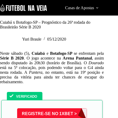
S
k
Casas de Apostas
Cod
i
p
t
Cuiabá x Botafogo-SP – Prognóstico da 26ª rodada do
o
Brasileirão Série B 2020
c
o
Yuri Braule
05/12/2020
n
t
e
Neste sábado (5),
Cuiabá
e
Botafogo-SP
se enfrentam pela
n
Série B 2020
. O jogo acontece na
Arena Pantanal
, assim
t
sendo disputado às 20h30 (horário de Brasília). O
Dourado
está na 5ª colocação, pois podendo voltar para o G4 ainda
nesta rodada. A
Pantera
, no entanto, está na 19ª posição e
precisa da vitória para ainda ter chances de escapar do
rebaixamento.
VERIFICADO
REGISTRE-SE NO 1XBET >
VIVAMAX