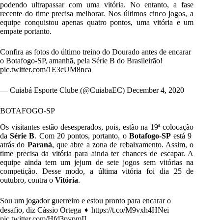
podendo ultrapassar com uma vitória. No entanto, a fase
recente do time precisa melhorar. Nos últimos cinco jogos, a
equipe conquistou apenas quatro pontos, uma vitória e um
empate portanto.
Confira as fotos do último treino do Dourado antes de encarar
o Botafogo-SP, amanhã, pela Série B do Brasileirão!
pic.twitter.com/1E3cUM8nca
— Cuiabá Esporte Clube (@CuiabaEC)
December 4, 2020
BOTAFOGO-SP
Os visitantes estão desesperados, pois, estão na 19ª colocação
da
Série B
. Com 20 pontos, portanto, o
Botafogo-SP
está 9
atrás do
Paraná
, que abre a zona de rebaixamento. Assim, o
time precisa da vitória para ainda ter chances de escapar. A
equipe ainda tem um jejum de sete jogos sem vitórias na
competição. Desse modo, a última vitória foi dia 25 de
outubro, contra o
Vitória
.
Sou um jogador guerreiro e estou pronto para encarar o
desafio, diz Cássio Ortega ➧
https://t.co/M9vxh4HNei
pic.twitter.com/Hfd3pypmII