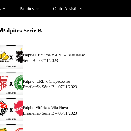
s
Palpites
Onde Assistir
Palpites Serie B
Palpite Criciúma x ABC – Brasileirão
Série B – 07/11/2023
Palpite: CRB x Chapecoense –
Brasileirão Série B – 07/11/2023
Palpite Vitória x Vila Nova –
Brasileirão Série B – 05/11/2023