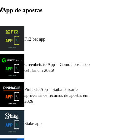
App de apostas
F12 bet app
Greenbets.io App – Como apostar do
celular em 2026!
Pinnacle App – Saiba baixar e
aproveitar os recursos de apostas em
2026
Stake app