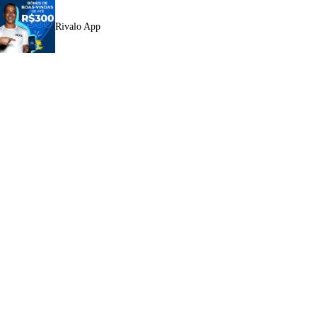
Rivalo App