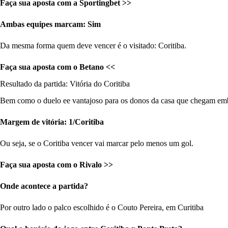
Faça sua aposta com a Sportingbet >>
Ambas equipes marcam: Sim
Da mesma forma quem deve vencer é o visitado: Coritiba.
Faça sua aposta com o Betano <<
Resultado da partida: Vitória do Coritiba
Bem como o duelo ee vantajoso para os donos da casa que chegam emb
Margem de vitória: 1/Coritiba
Ou seja, se o Coritiba vencer vai marcar pelo menos um gol.
Faça sua aposta com o Rivalo >>
Onde acontece a partida?
Por outro lado o palco escolhido é o Couto Pereira, em Curitiba