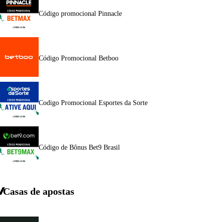
Código promocional Pinnacle
Código Promocional Betboo
Codigo Promocional Esportes da Sorte
Código de Bônus Bet9 Brasil
Casas de apostas