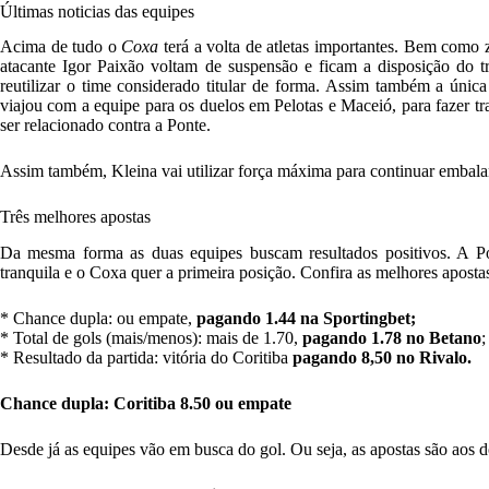
Últimas noticias das equipes
Acima de tudo o
Coxa
terá a volta de atletas importantes. Bem como 
atacante Igor Paixão voltam de suspensão e ficam a disposição do 
reutilizar o time considerado titular de forma. Assim também a úni
viajou com a equipe para os duelos em Pelotas e Maceió, para fazer tra
ser relacionado contra a Ponte.
Assim também, Kleina vai utilizar força máxima para continuar embala
Três melhores apostas
Da mesma forma as duas equipes buscam resultados positivos. A Po
tranquila e o Coxa quer a primeira posição. Confira as melhores aposta
* Chance dupla: ou empate,
pagando 1.44 na Sportingbet
;
* Total de gols (mais/menos): mais de 1.70,
pagando 1.78 no Betano
;
* Resultado da partida: vitória do Coritiba
pagando 8,50 no Rivalo.
Chance dupla: Coritiba 8.50 ou empate
Desde já as equipes vão em busca do gol. Ou seja, as apostas são aos d