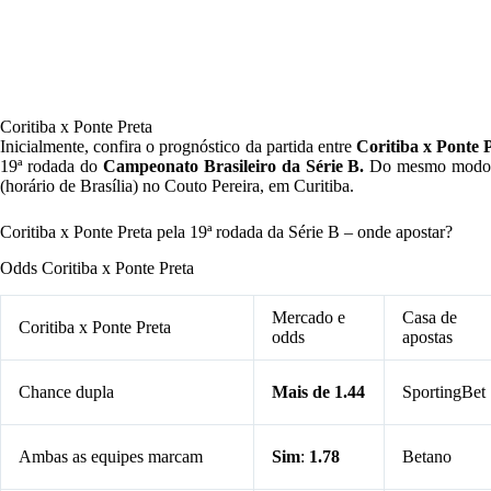
Coritiba x Ponte Preta
Inicialmente, confira o prognóstico da partida entre
Coritiba x Ponte 
19ª rodada do
Campeonato Brasileiro da Série B.
Do mesmo modo a 
(horário de Brasília) no Couto Pereira, em Curitiba.
Coritiba x Ponte Preta pela 19ª rodada da Série B – onde apostar?
Odds Coritiba x Ponte Preta
Mercado e
Casa de
Coritiba x Ponte Preta
odds
apostas
Chance dupla
Mais de 1.44
SportingBet
Ambas as equipes marcam
Sim
:
1.78
Betano