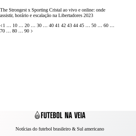
The Strongest x Sporting Cristal ao vivo e online: onde
assistir, horário e escalação na Libertadores 2023
1
…
10
…
20
…
30
…
40
41
42
43
44
45
…
50
…
60
…
70
…
80
…
90
Notícias do futebol brasileiro & Sul americano