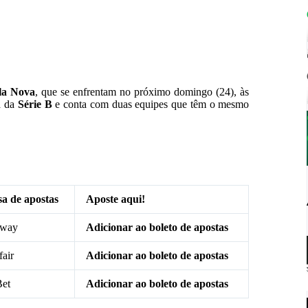
la Nova
, que se enfrentam no próximo domingo (24), às
da da
Série B
e conta com duas equipes que têm o mesmo
a de apostas
Aposte aqui!
tway
Adicionar ao boleto de apostas
fair
Adicionar ao boleto de apostas
et
Adicionar ao boleto de apostas