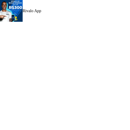
Rivalo App