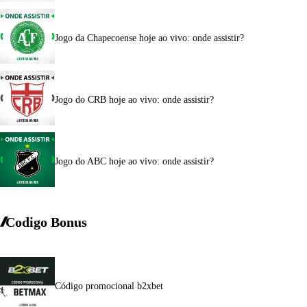
Jogo da Chapecoense hoje ao vivo: onde assistir?
Jogo do CRB hoje ao vivo: onde assistir?
Jogo do ABC hoje ao vivo: onde assistir?
Codigo Bonus
Código promocional b2xbet