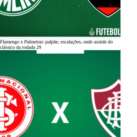
Flamengo x Palmeiras: palpite, escalações, onde assistir do
clássico da rodada 29