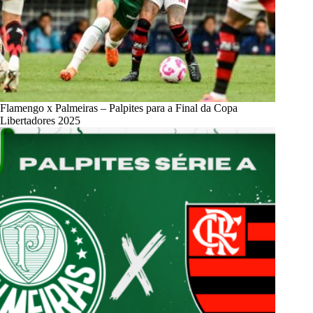
Flamengo x Palmeiras – Palpites para a Final da Copa
Libertadores 2025