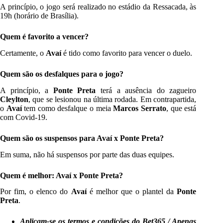
A princípio, o jogo será realizado no estádio da Ressacada, às
19h (horário de Brasília).
Quem é favorito a vencer?
Certamente, o
Avaí
é tido como favorito para vencer o duelo.
Quem são os desfalques para o jogo?
A princípio, a
Ponte Preta
terá a ausência do zagueiro
Cleylton
, que se lesionou na última rodada. Em contrapartida,
o
Avaí
tem como desfalque o meia
Marcos Serrato
, que está
com Covid-19.
Quem são os suspensos para Avaí x Ponte Preta?
Em suma, não há suspensos por parte das duas equipes.
Quem é melhor: Avaí x Ponte Preta?
Por fim, o elenco do
Avaí
é melhor que o plantel da
Ponte
Preta
.
Aplicam-se os termos e condições do Bet365 / Apenas