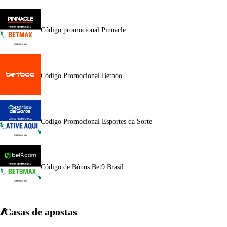
Código promocional Pinnacle
Código Promocional Betboo
Codigo Promocional Esportes da Sorte
Código de Bônus Bet9 Brasil
Casas de apostas