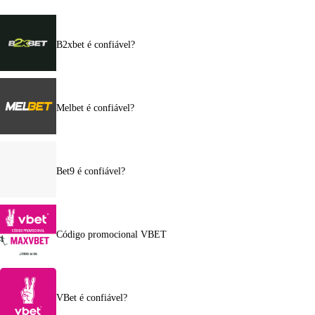
B2xbet é confiável?
Melbet é confiável?
Bet9 é confiável?
Código promocional VBET
VBet é confiável?