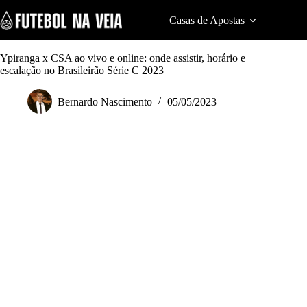
S
k
Casas de Apostas
Cod
i
p
t
Ypiranga x CSA ao vivo e online: onde assistir, horário e
o
escalação no Brasileirão Série C 2023
c
o
Bernardo Nascimento
05/05/2023
n
t
e
n
t