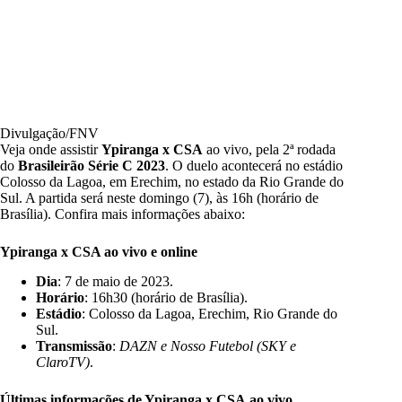
Divulgação/FNV
Veja onde assistir
Ypiranga x CSA
ao vivo, pela 2ª rodada
do
Brasileirão
Série
C 2023
. O duelo acontecerá no estádio
Colosso da Lagoa, em Erechim, no estado da Rio Grande do
Sul. A partida será neste domingo (7), às 16h (horário de
Brasília). Confira mais informações abaixo:
Ypiranga x CSA ao vivo e online
Dia
: 7 de maio de 2023.
Horário
: 16h30 (horário de Brasília).
Estádio
: Colosso da Lagoa, Erechim, Rio Grande do
Sul.
Transmissão
:
DAZN e Nosso Futebol (SKY e
ClaroTV)
.
Últimas informações de Ypiranga x CSA
ao vivo