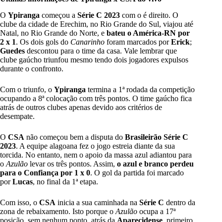
O
Ypiranga
começou a
Série C 2023
com o é direito. O
clube da cidade de Erechim, no Rio Grande do Sul, viajou até
Natal, no Rio Grande do Norte, e
bateu o América-RN por
2 x 1
. Os dois gols do
Canarinho
foram marcados por
Erick
;
Guedes
descontou para o time da casa. Vale lembrar que
clube gaúcho triunfou mesmo tendo dois jogadores expulsos
durante o confronto.
Com o triunfo, o
Ypiranga
termina a 1ª rodada da competição
ocupando a 8ª colocação com três pontos. O time gaúcho fica
atrás de outros clubes apenas devido aos critérios de
desempate.
O
CSA
não começou bem a disputa do
Brasileirão Série C
2023
. A equipe alagoana fez o jogo estreia diante da sua
torcida. No entanto, nem o apoio da massa azul adiantou para
o
Azulão
levar os três pontos. Assim,
o azul e branco perdeu
para o Confiança por 1 x 0
. O gol da partida foi marcado
por
Lucas
, no final da 1ª etapa.
Com isso, o
CSA
inicia a sua caminhada na
Série C
dentro da
zona de rebaixamento. Isto porque o
Azulão
ocupa a 17ª
posição, sem nenhum ponto, atrás da
Aparecidense
, primeiro