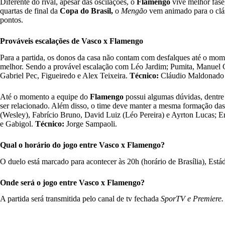
Diferente do rival, apesar das oscilações, o
Flamengo
vive melhor fase
quartas de final da
Copa do Brasil,
o
Mengão
vem animado para o clá
pontos.
Prováveis escalações de Vasco x Flamengo
Para a partida, os donos da casa não contam com desfalques até o mom
melhor. Sendo a provável escalação com
Léo Jardim; Pumita, Manuel C
Gabriel Pec, Figueiredo e Alex Teixeira.
Técnico:
Cláudio Maldonado (
Até o momento a equipe do
Flamengo
possui algumas dúvidas, dentre 
ser relacionado. Além disso, o time deve manter a mesma formação da
(Wesley), Fabrício Bruno, David Luiz (Léo Pereira) e Ayrton Lucas; E
e Gabigol.
Técnico:
Jorge Sampaoli.
Qual o horário do jogo entre Vasco x Flamengo?
O duelo está marcado para acontecer às 20h (horário de Brasília), Está
Onde será o jogo entre Vasco x Flamengo?
A partida será transmitida pelo canal de tv fechada
SporTV e Premiere.