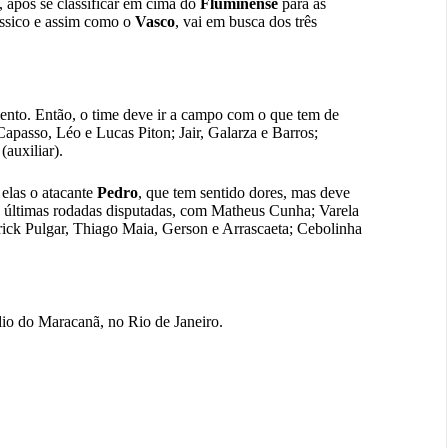
, após se classificar em cima do
Fluminense
para as
ssico e assim como o
Vasco
, vai em busca dos três
ento. Então, o time deve ir a campo com o que tem de
apasso, Léo e Lucas Piton; Jair, Galarza e Barros;
auxiliar).
elas o atacante
Pedro
, que tem sentido dores, mas deve
s últimas rodadas disputadas, com Matheus Cunha; Varela
rick Pulgar, Thiago Maia, Gerson e Arrascaeta; Cebolinha
dio do Maracanã, no Rio de Janeiro.