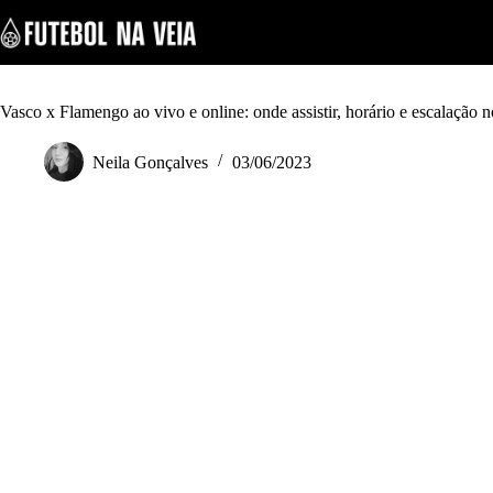
S
k
i
p
t
o
Vasco x Flamengo ao vivo e online: onde assistir, horário e escalação n
c
o
Neila Gonçalves
03/06/2023
n
t
e
n
t