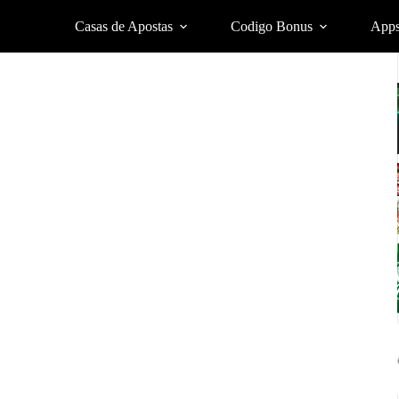
Casas de Apostas
Codigo Bonus
App