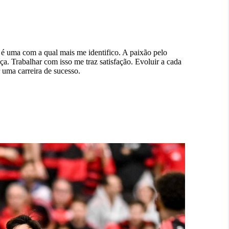
 é uma com a qual mais me identifico. A paixão pelo
ça. Trabalhar com isso me traz satisfação. Evoluir a cada
r uma carreira de sucesso.