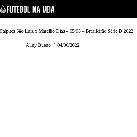
S
k
i
p
t
o
Palpites São Luiz x Marcílio Dias – 05/06 – Brasileirão Série D 2022
c
o
Aliny Bueno
04/06/2022
n
t
e
n
t