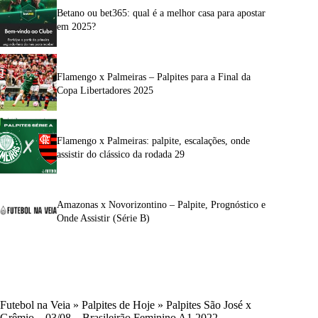
Betano ou bet365: qual é a melhor casa para apostar
em 2025?
Flamengo x Palmeiras – Palpites para a Final da
Copa Libertadores 2025
Flamengo x Palmeiras: palpite, escalações, onde
assistir do clássico da rodada 29
Amazonas x Novorizontino – Palpite, Prognóstico e
Onde Assistir (Série B)
Futebol na Veia
»
Palpites de Hoje
»
Palpites São José x
Grêmio – 03/08 – Brasileirão Feminino A1 2022