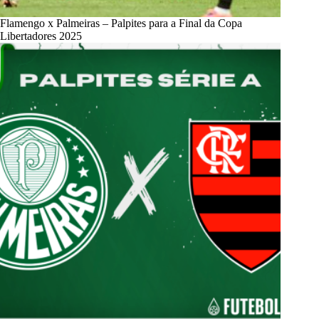
Flamengo x Palmeiras – Palpites para a Final da Copa
Libertadores 2025