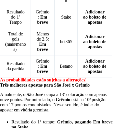
s
Resultado
Grêmio
Adicionar
do 1º
:
Em
Stake
ao boleto de
Tempo
breve
apostas
Total de
Menos
Adicionar
gols
de 2,5:
bet365
ao boleto de
(mais/meno
Em
apostas
s)
breve
Grêmio
Adicionar
Resultado
:
Em
Betano
ao boleto de
da partida
breve
apostas
As
probabilidades estão sujeitas a alterações!
Três melhores apostas para São José x Grêmio
Atualmente, o
São José
ocupa a 13ª colocação com apenas
nove pontos. Por outro lado, o
Grêmio
está na 10ª posição
com 17 pontos conquistados. Nesse sentido, é indicado
apostar em vitória gremista.
Resultado do 1º tempo:
Grêmio,
pagando Em breve
na Stake