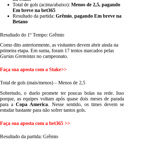
Total de gols (acima/abaixo):
Menos de 2,5,
pagando
Em breve na bet365
Resultado da partida:
Grêmio
,
pagando Em breve na
Betano
Resultado do 1º Tempo: Grêmio
Como dito anteriormente, as visitantes devem abrir ainda na
primeira etapa. Em suma, foram 17 tentos marcados pelas
Gurias Gremistas
no campeonato.
Faça sua aposta com a Stake>>
Total de gols (mais/menos) – Menos de 2,5
Sobretudo, o duelo promete ter poucas bolas na rede. Isso
porque, as equipes voltam após quase dois meses de parada
para a
Copa America
. Nesse sentido, os times devem se
estudar bastante para não sofrer tantos gols.
Faça sua aposta com a bet365 >>
Resultado da partida: Grêmio