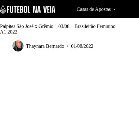
S
k
Casas de Apostas
Cod
i
p
t
Palpites São José x Grêmio – 03/08 – Brasileirão Feminino
o
A1 2022
c
o
Thaynara Bernardo
01/08/2022
n
t
e
n
t