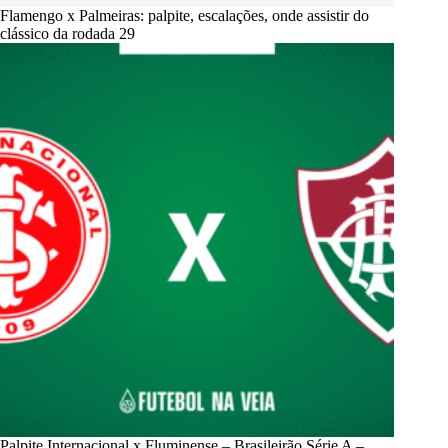
Flamengo x Palmeiras: palpite, escalações, onde assistir do
clássico da rodada 29
Palpite Internacional x Fluminense – Brasileirão Série A –