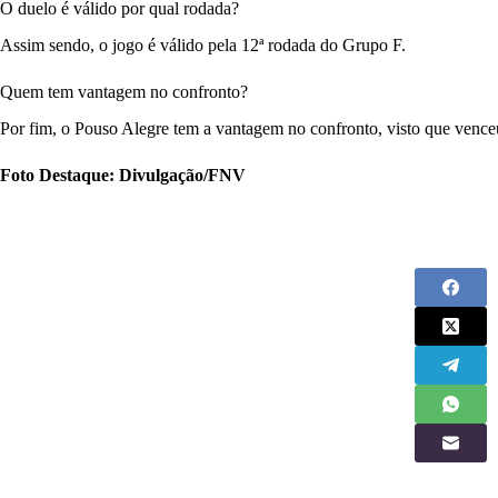
O duelo é válido por qual rodada?
Assim sendo, o jogo é válido pela 12ª rodada do Grupo F.
Quem tem vantagem no confronto?
Por fim, o Pouso Alegre tem a vantagem no confronto, visto que venceu
Foto Destaque: Divulgação/FNV