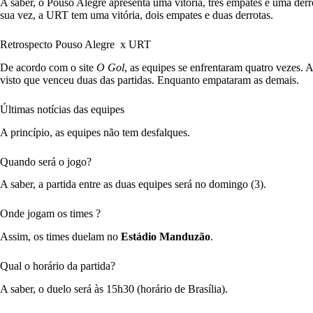
A saber, o Pouso Alegre apresenta uma vitória, três empates e uma der
sua vez, a URT tem uma vitória, dois empates e duas derrotas.
Retrospecto
Pouso Alegre
x URT
De acordo com o site
O Gol
, as equipes se enfrentaram quatro vezes. 
visto que venceu duas das partidas. Enquanto empataram as demais.
Últimas notícias das equipes
A princípio, as equipes não tem desfalques.
Quando será o jogo?
A saber, a partida entre as duas equipes será no domingo (3).
Onde jogam os times ?
Assim, os times duelam no
Estádio
Manduzão
.
Qual o horário da partida?
A saber, o duelo será às 15h30 (horário de Brasília).