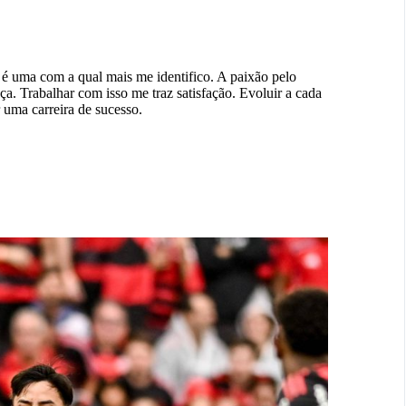
 é uma com a qual mais me identifico. A paixão pelo
ça. Trabalhar com isso me traz satisfação. Evoluir a cada
r uma carreira de sucesso.