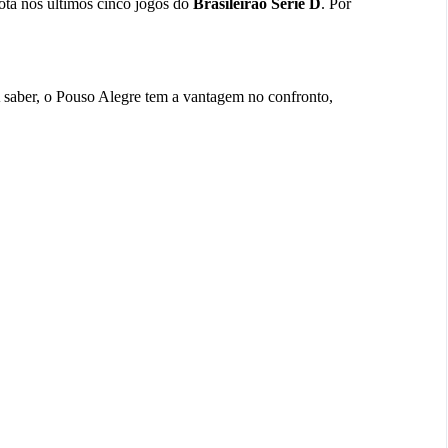
rota nos últimos cinco jogos do
Brasileirão Série D
. Por
A saber, o Pouso Alegre tem a vantagem no confronto,