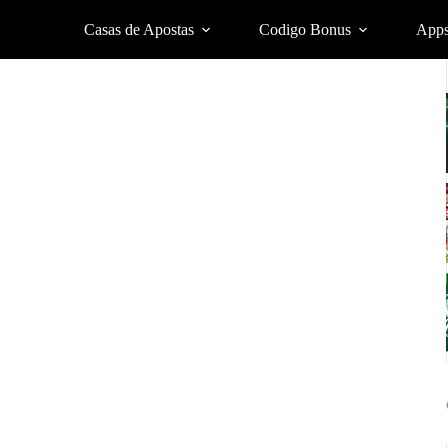
Casas de Apostas
Codigo Bonus
App