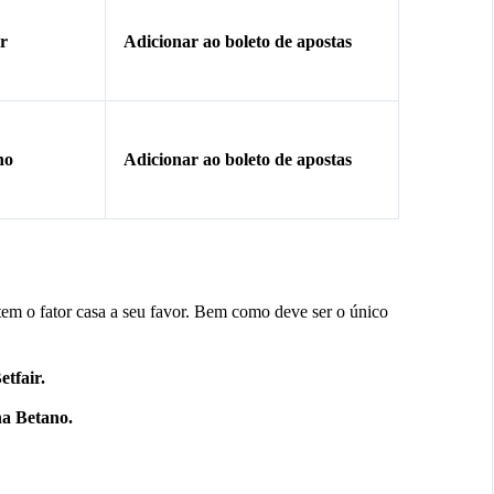
ir
Adicionar ao boleto de apostas
no
Adicionar ao boleto de apostas
e tem o fator casa a seu favor. Bem como deve ser o único
etfair
.
na Betano
.