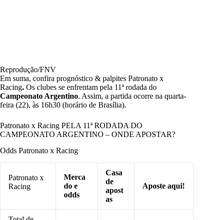
Reprodução/FNV
Em suma, confira prognóstico & palpites Patronato x
Racing
.
Os clubes se enfrentam pela 11ª rodada do
Campeonato Argentino
. Assim, a partida ocorre na quarta-
feira (22), às 16h30 (horário de Brasília).
Patronato x Racing PELA 11ª RODADA DO
CAMPEONATO ARGENTINO – ONDE APOSTAR?
Odds Patronato x Racing
Casa
Merca
Patronato x
de
do e
Aposte aqui!
Racing
apost
odds
as
Total de