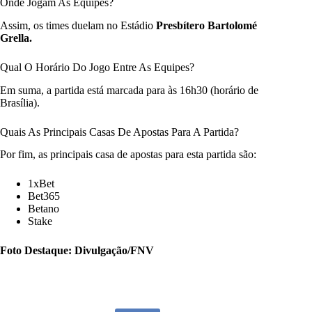
Onde Jogam As Equipes?
Assim, os times duelam no Estádio
Presbítero Bartolomé
Grella.
Qual O Horário Do Jogo Entre As Equipes?
Em suma, a partida está marcada para às 16h30 (horário de
Brasília).
Quais As Principais Casas De Apostas Para A Partida?
Por fim, as principais casa de apostas para esta partida são:
1xBet
Bet365
Betano
Stake
Foto Destaque: Divulgação/FNV