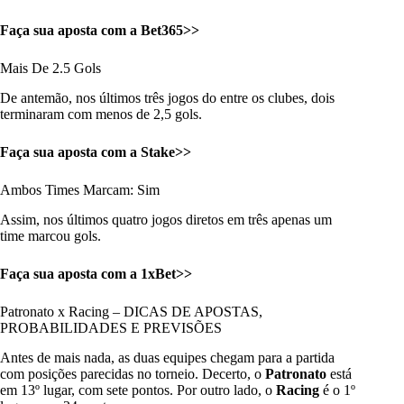
Faça sua aposta com a Bet365>>
Mais De 2.5 Gols
De antemão, nos últimos três jogos do entre os clubes, dois
terminaram com menos de 2,5 gols.
Faça sua aposta com a Stake>>
Ambos Times Marcam: Sim
Assim, nos últimos quatro jogos diretos em três apenas um
time marcou gols.
Faça sua aposta com a 1xBet>>
Patronato x Racing – DICAS DE APOSTAS,
PROBABILIDADES E PREVISÕES
Antes de mais nada, as duas equipes chegam para a partida
com posições parecidas no torneio. Decerto, o
Patronato
está
em 13º lugar, com sete pontos. Por outro lado, o
Racing
é o 1º