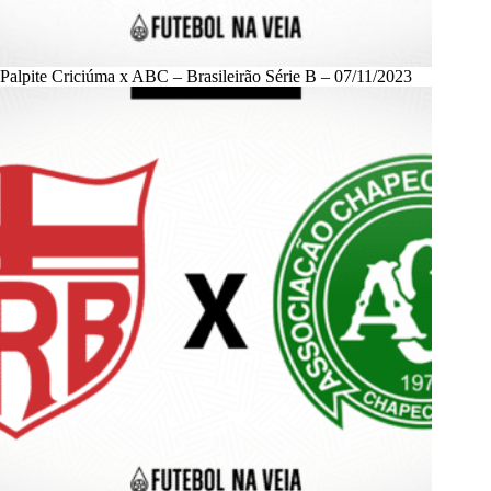
Palpite Criciúma x ABC – Brasileirão Série B – 07/11/2023