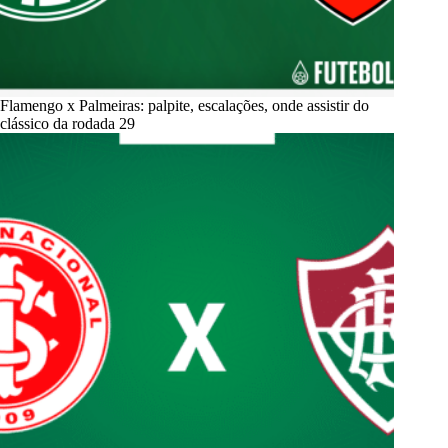
Flamengo x Palmeiras: palpite, escalações, onde assistir do
clássico da rodada 29