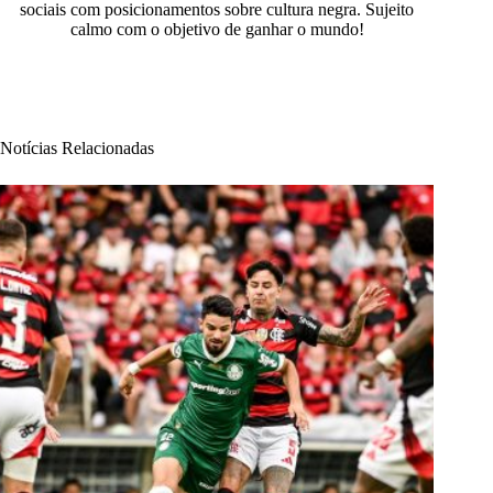
sociais com posicionamentos sobre cultura negra. Sujeito
calmo com o objetivo de ganhar o mundo!
Notícias Relacionadas