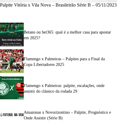
Palpite Vitória x Vila Nova – Brasileirão Série B – 05/11/2023
Betano ou bet365: qual é a melhor casa para apostar
em 2025?
Flamengo x Palmeiras – Palpites para a Final da
Copa Libertadores 2025
Flamengo x Palmeiras: palpite, escalações, onde
assistir do clássico da rodada 29
Amazonas x Novorizontino – Palpite, Prognóstico e
Onde Assistir (Série B)