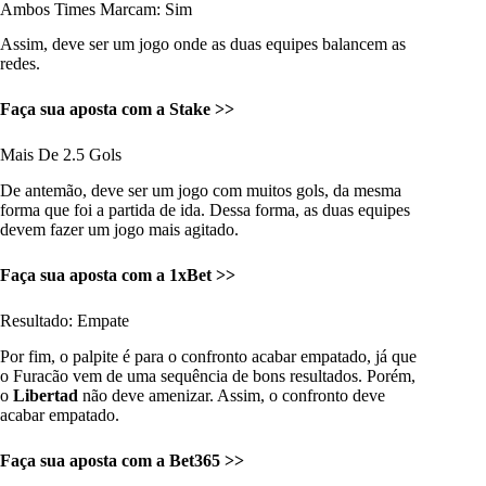
Ambos Times Marcam: Sim
Assim, deve ser um jogo onde as duas equipes balancem as
redes.
Faça sua aposta com a Stake >>
Mais De 2.5 Gols
De antemão, deve ser um jogo com muitos gols, da mesma
forma que foi a partida de ida. Dessa forma, as duas equipes
devem fazer um jogo mais agitado.
Faça sua aposta com a 1xBet >>
Resultado: Empate
Por fim, o palpite é para o confronto acabar empatado, já que
o Furacão vem de uma sequência de bons resultados. Porém,
o
Libertad
não deve amenizar. Assim, o confronto deve
acabar empatado.
Faça sua aposta com a Bet365 >>