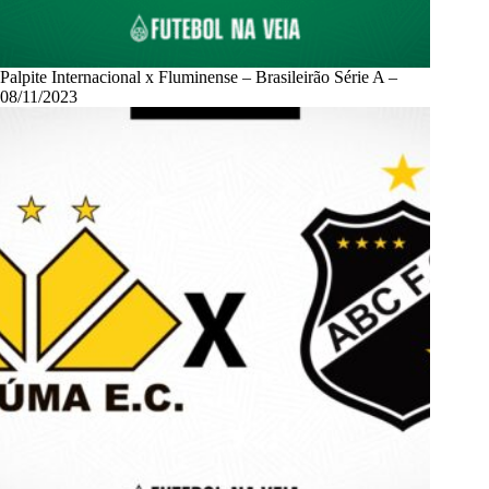
Palpite Internacional x Fluminense – Brasileirão Série A –
08/11/2023