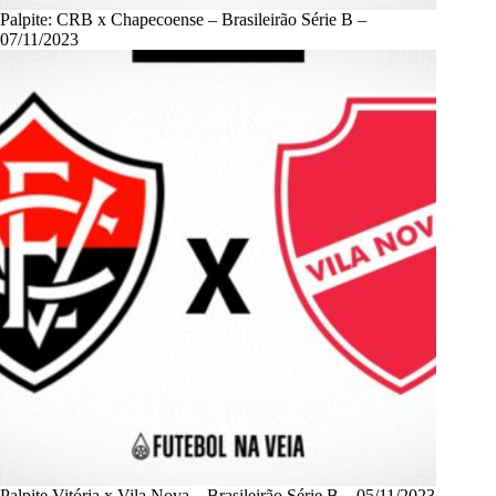
Palpite: CRB x Chapecoense – Brasileirão Série B –
07/11/2023
Palpite Vitória x Vila Nova – Brasileirão Série B – 05/11/2023