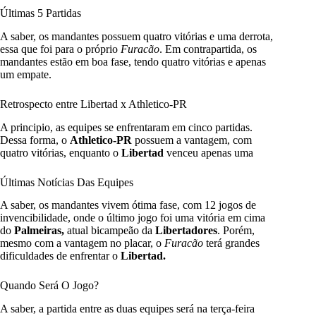
Últimas 5 Partidas
A saber, os mandantes possuem quatro vitórias e uma derrota,
essa que foi para o próprio
Furacão
. Em contrapartida, os
mandantes estão em boa fase, tendo quatro vitórias e apenas
um empate.
Retrospecto entre Libertad x Athletico-PR
A principio, as equipes se enfrentaram em cinco partidas.
Dessa forma, o
Athletico-PR
possuem a vantagem, com
quatro vitórias, enquanto o
Libertad
venceu apenas uma
Últimas Notícias Das Equipes
A saber, os mandantes vivem ótima fase, com 12 jogos de
invencibilidade, onde o último jogo foi uma vitória em cima
do
Palmeiras,
atual bicampeão da
Libertadores
. Porém,
mesmo com a vantagem no placar, o
Furacão
terá grandes
dificuldades de enfrentar o
Libertad.
Quando Será O Jogo?
A saber, a partida entre as duas equipes será na terça-feira