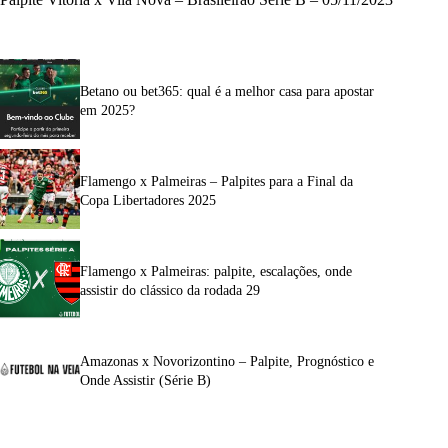
Betano ou bet365: qual é a melhor casa para apostar
em 2025?
Flamengo x Palmeiras – Palpites para a Final da
Copa Libertadores 2025
Flamengo x Palmeiras: palpite, escalações, onde
assistir do clássico da rodada 29
Amazonas x Novorizontino – Palpite, Prognóstico e
Onde Assistir (Série B)