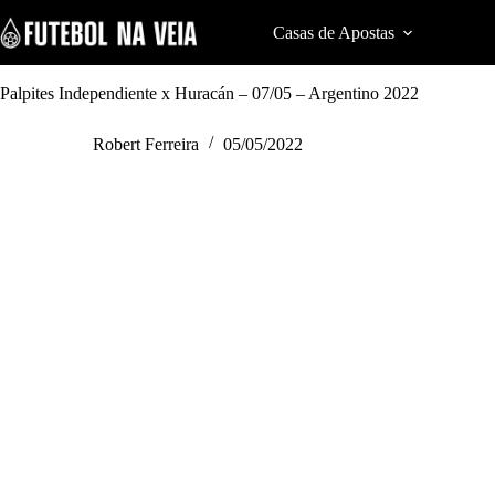
S
k
Casas de Apostas
Cod
i
p
t
Palpites Independiente x Huracán – 07/05 – Argentino 2022
o
c
Robert Ferreira
05/05/2022
o
n
t
e
n
t