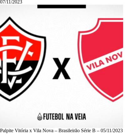
07/11/2023
Palpite Vitória x Vila Nova – Brasileirão Série B – 05/11/2023