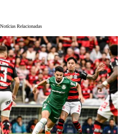
Notícias Relacionadas