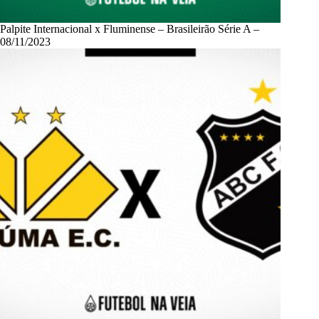
Palpite Internacional x Fluminense – Brasileirão Série A –
08/11/2023