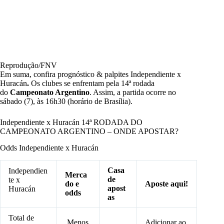
Reprodução/FNV
Em suma, confira prognóstico & palpites Independiente x
Huracán
.
Os clubes se enfrentam pela 14ª rodada
do
Campeonato Argentino
. Assim, a partida ocorre no
sábado (7), às 16h30 (horário de Brasília).
Independiente x Huracán 14ª RODADA DO
CAMPEONATO ARGENTINO – ONDE APOSTAR?
Odds Independiente x Huracán
Casa
Independien
Merca
de
te x
do e
Aposte aqui!
apost
Huracán
odds
as
Total de
Menos
Adicionar ao