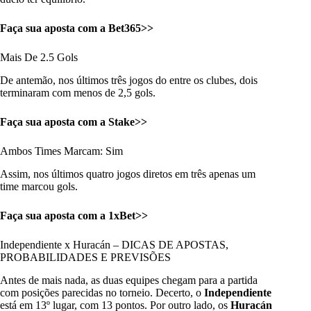
Faça sua aposta com a Bet365>>
Mais De 2.5 Gols
De antemão, nos últimos três jogos do entre os clubes, dois
terminaram com menos de 2,5 gols.
Faça sua aposta com a Stake>>
Ambos Times Marcam: Sim
Assim, nos últimos quatro jogos diretos em três apenas um
time marcou gols.
Faça sua aposta com a 1xBet>>
Independiente x Huracán – DICAS DE APOSTAS,
PROBABILIDADES E PREVISÕES
Antes de mais nada, as duas equipes chegam para a partida
com posições parecidas no torneio. Decerto, o
Independiente
está em 13º lugar, com 13 pontos. Por outro lado, os
Huracán