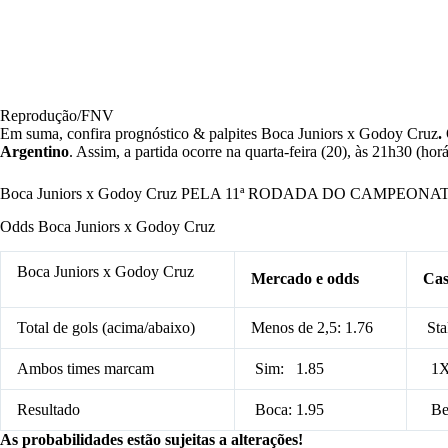
Reprodução/FNV
Em suma, confira prognóstico & palpites Boca Juniors x Godoy Cruz
.
Argentino
. Assim, a partida ocorre na quarta-feira (20), às 21h30 (horá
Boca Juniors x Godoy Cruz PELA 11ª RODADA DO CAMPEO
Odds Boca Juniors x Godoy Cruz
Boca Juniors x Godoy Cruz
Mercado e odds
Cas
Total de gols (acima/abaixo)
Menos de 2,5: 1.76
Sta
Ambos times marcam
Sim: 1.85
1X
Resultado
Boca: 1.95
Be
As probabilidades estão sujeitas a alterações!