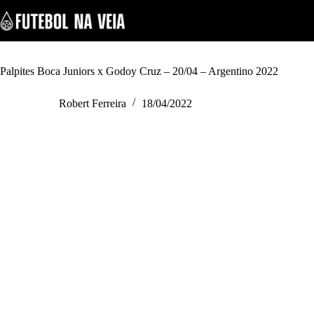
S
k
i
p
t
o
Palpites Boca Juniors x Godoy Cruz – 20/04 – Argentino 2022
c
o
Robert Ferreira
18/04/2022
n
t
e
n
t