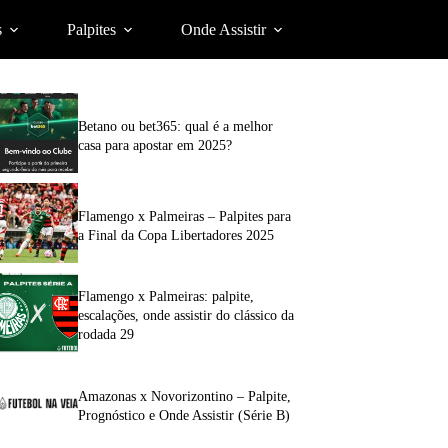
s
Palpites
Onde Assistir
Betano ou bet365: qual é a melhor
casa para apostar em 2025?
Flamengo x Palmeiras – Palpites para
a Final da Copa Libertadores 2025
Flamengo x Palmeiras: palpite,
escalações, onde assistir do clássico da
rodada 29
Amazonas x Novorizontino – Palpite,
Prognóstico e Onde Assistir (Série B)