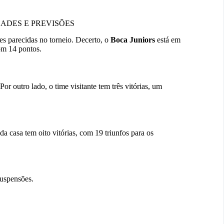
IDADES E PREVISÕES
es parecidas no torneio. Decerto, o
Boca Juniors
está em
com 14 pontos.
or outro lado, o time visitante tem três vitórias, um
da casa tem oito vitórias, com 19 triunfos para os
suspensões.