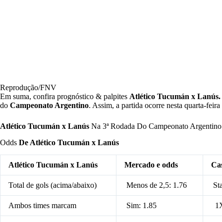
Reprodução/FNV
Em suma, confira prognóstico & palpites
Atlético Tucumán x Lanús
do
Campeonato Argentino
. Assim, a partida ocorre nesta quarta-feira
Atlético Tucumán x Lanús
Na 3ª Rodada Do Campeonato Argentino
Odds
De Atlético Tucumán x Lanús
Atlético Tucumán x Lanús
Mercado e odds
Cas
Total de gols (acima/abaixo)
Menos de 2,5: 1.76
St
Ambos times marcam
Sim: 1.85
1X