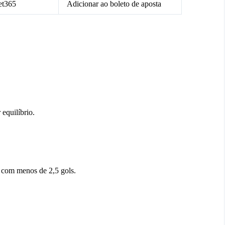
t365
Adicionar ao boleto de aposta
 equilíbrio.
m com menos de 2,5 gols.