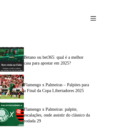
Betano ou bet365: qual é a melhor
casa para apostar em 2025?
Flamengo x Palmeiras – Palpites para
a Final da Copa Libertadores 2025
Flamengo x Palmeiras: palpite,
escalações, onde assistir do clássico da
rodada 29