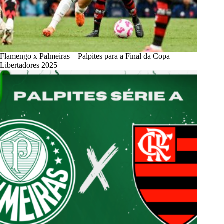
Flamengo x Palmeiras – Palpites para a Final da Copa
Libertadores 2025