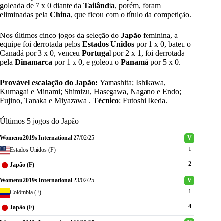
goleada de 7 x 0 diante da
Tailândia
, porém, foram
eliminadas pela
China
, que ficou com o título da competição.
Nos últimos cinco jogos da seleção do
Japão
feminina, a
equipe foi derrotada pelos
Estados Unidos
por 1 x 0, bateu o
Canadá por 3 x 0, venceu
Portugal
por 2 x 1, foi derrotada
pela
Dinamarca
por 1 x 0, e goleou o
Panamá
por 5 x 0.
Provável escalação do Japão:
Yamashita; Ishikawa,
Kumagai e Minami; Shimizu, Hasegawa, Nagano e Endo;
Fujino, Tanaka e Miyazawa .
Técnico
: Futoshi Ikeda.
Últimos 5 jogos do Japão
Womenu2019s International
27/02/25
V
1
Estados Unidos (F)
2
Japão (F)
Womenu2019s International
23/02/25
V
1
Colômbia (F)
4
Japão (F)