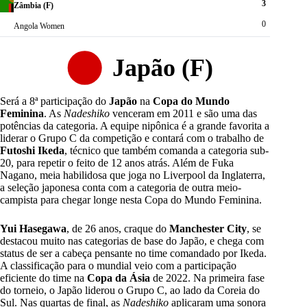
3
Zâmbia (F)
0
Angola Women
Japão (F)
Será a 8ª participação do
Japão
na
Copa do Mundo
Feminina
. As
Nadeshiko
venceram em 2011 e são uma das
potências da categoria. A equipe nipônica é a grande favorita a
liderar o Grupo C da competição e contará com o trabalho de
Futoshi Ikeda
, técnico que também comanda a categoria sub-
20, para repetir o feito de 12 anos atrás. Além de Fuka
Nagano, meia habilidosa que joga no Liverpool da Inglaterra,
a seleção japonesa conta com a categoria de outra meio-
campista para chegar longe nesta Copa do Mundo Feminina.
Yui Hasegawa
, de 26 anos, craque do
Manchester City
, se
destacou muito nas categorias de base do Japão, e chega com
status de ser a cabeça pensante no time comandado por Ikeda.
A classificação para o mundial veio com a participação
eficiente do time na
Copa da Ásia
de 2022. Na primeira fase
do torneio, o Japão liderou o Grupo C, ao lado da Coreia do
Sul. Nas quartas de final, as
Nadeshiko
aplicaram uma sonora