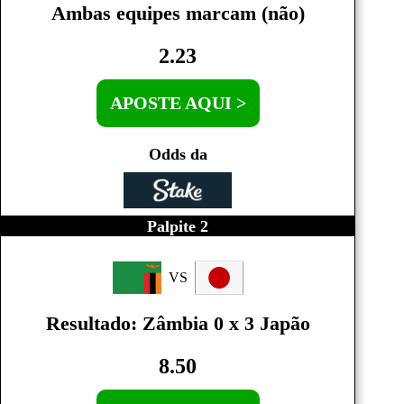
Ambas equipes marcam (não)
2.23
APOSTE AQUI >
Odds da
Palpite 2
VS
Resultado: Zâmbia 0 x 3 Japão
8.50