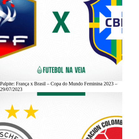
Palpite: França x Brasil – Copa do Mundo Feminina 2023 –
29/07/2023