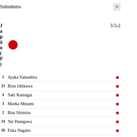
Substitutos
Ochumba Lubandji
7
J
3-5-2
a
Hellen Chanda
20
p
Hellen Mubanga
9
ã
o
Vast Phiri
23
(
F
Letisha Lungu
16
)
Esther Banda
22
Ayaka Yamashita
1
Avell Chitundu
21
Rion Ishikawa
23
Eunice Sakala
18
Saki Kumagai
4
Mary Mulenga
5
Moeka Minami
3
Judith Soko
2
Risa Shimizu
2
Mary Wilombe
6
Yui Hasegawa
14
Fuka Nagano
10