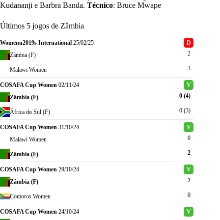
Kudananji e Barbra Banda.
Técnico
: Bruce Mwape
Últimos 5 jogos de Zâmbia
Womenu2019s International
25/02/25
D
2
Zâmbia (F)
3
Malawi Women
COSAFA Cup Women
02/11/24
V
0 (4)
Zâmbia (F)
0 (3)
África do Sul (F)
COSAFA Cup Women
31/10/24
V
0
Malawi Women
2
Zâmbia (F)
COSAFA Cup Women
29/10/24
V
7
Zâmbia (F)
0
Comoros Women
COSAFA Cup Women
24/10/24
V