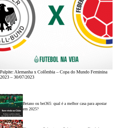
Palpite: Alemanha x Colômbia – Copa do Mundo Feminina
2023 – 30/07/2023
Betano ou bet365: qual é a melhor casa para apostar
em 2025?