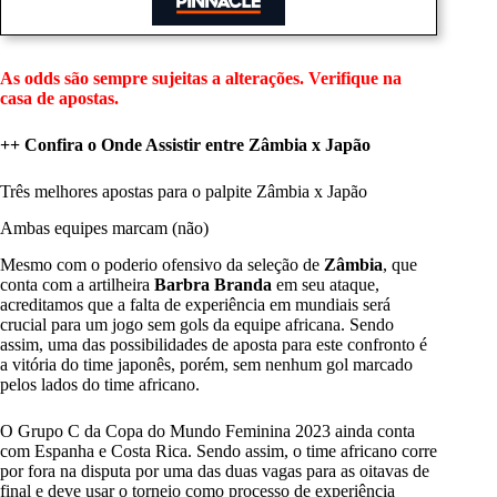
As odds são sempre sujeitas a alterações. Verifique na
casa de apostas.
++ Confira o Onde Assistir entre Zâmbia x Japão
Três melhores apostas para o palpite Zâmbia x Japão
Ambas equipes marcam (não)
Mesmo com o poderio ofensivo da seleção de
Zâmbia
, que
conta com a artilheira
Barbra Branda
em seu ataque,
acreditamos que a falta de experiência em mundiais será
crucial para um jogo sem gols da equipe africana. Sendo
assim, uma das possibilidades de aposta para este confronto é
a vitória do time japonês, porém, sem nenhum gol marcado
pelos lados do time africano.
O Grupo C da Copa do Mundo Feminina 2023 ainda conta
com Espanha e Costa Rica. Sendo assim, o time africano corre
por fora na disputa por uma das duas vagas para as oitavas de
final e deve usar o torneio como processo de experiência