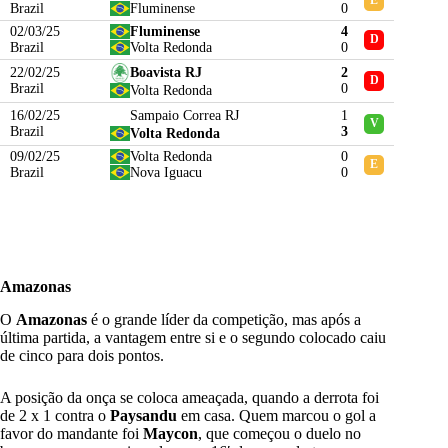
E
Brazil
Fluminense
0
02/03/25
Fluminense
4
D
Brazil
Volta Redonda
0
22/02/25
Boavista RJ
2
D
Brazil
0
Volta Redonda
16/02/25
Sampaio Correa RJ
1
V
Brazil
3
Volta Redonda
09/02/25
Volta Redonda
0
E
Brazil
Nova Iguacu
0
Amazonas
O
Amazonas
é o grande líder da competição, mas após a
última partida, a vantagem entre si e o segundo colocado caiu
de cinco para dois pontos.
A posição da onça se coloca ameaçada, quando a derrota foi
de 2 x 1 contra o
Paysandu
em casa. Quem marcou o gol a
favor do mandante foi
Maycon
, que começou o duelo no