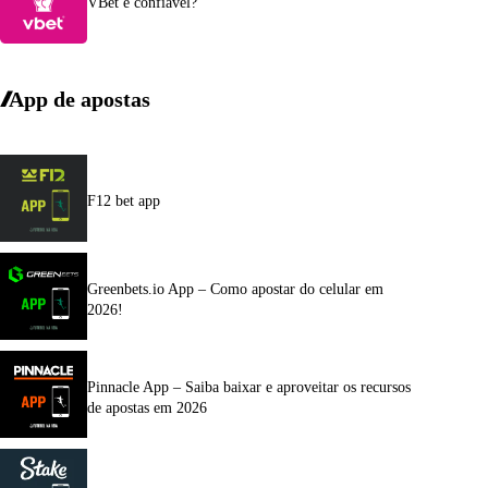
VBet é confiável?
App de apostas
F12 bet app
Greenbets.io App – Como apostar do celular em
2026!
Pinnacle App – Saiba baixar e aproveitar os recursos
de apostas em 2026