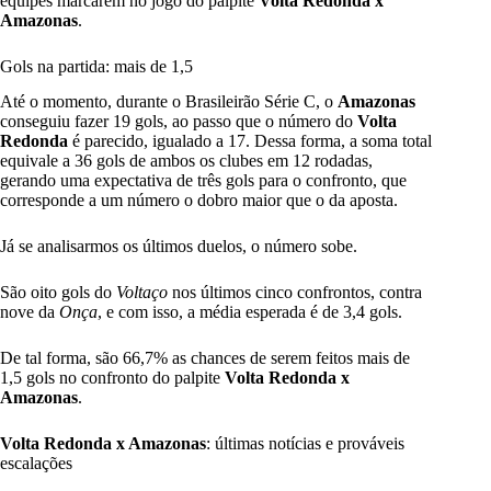
equipes marcarem no jogo do palpite
Volta Redonda x
Amazonas
.
Gols na partida: mais de 1,5
Até o momento, durante o Brasileirão Série C, o
Amazonas
conseguiu fazer 19 gols, ao passo que o número do
Volta
Redonda
é parecido, igualado a 17. Dessa forma, a soma total
equivale a 36 gols de ambos os clubes em 12 rodadas,
gerando uma expectativa de três gols para o confronto, que
corresponde a um número o dobro maior que o da aposta.
Já se analisarmos os últimos duelos, o número sobe.
São oito gols do
Voltaço
nos últimos cinco confrontos, contra
nove da
Onça
, e com isso, a média esperada é de 3,4 gols.
De tal forma, são 66,7% as chances de serem feitos mais de
1,5 gols no confronto do palpite
Volta Redonda x
Amazonas
.
Volta Redonda x Amazonas
: últimas notícias e prováveis
escalações