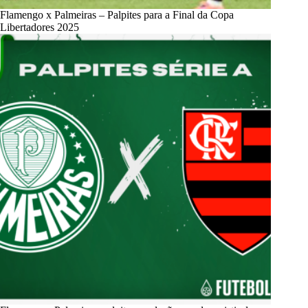
Flamengo x Palmeiras – Palpites para a Final da Copa
Libertadores 2025