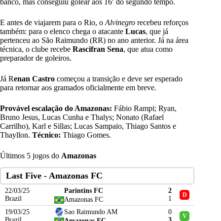
banco, mas conseguiu golear aos 16′ do segundo tempo.
E antes de viajarem para o Rio, o
Alvinegro
recebeu reforços
também: para o elenco chega o atacante
Lucas
, que já
pertenceu ao São Raimundo (RR) no ano anterior. Já na área
técnica, o clube recebe
Rascifran Sena
, que atua como
preparador de goleiros.
Já R
enan Castro
começou a transição e deve ser esperado
para retornar aos gramados oficialmente em breve.
Provável escalação do Amazonas:
Fábio Rampi; Ryan,
Bruno Jesus, Lucas Cunha e Thalys; Nonato (Rafael
Carrilho), Karl e Sillas; Lucas Sampaio, Thiago Santos e
Thayllon.
Técnico:
Thiago Gomes.
Últimos 5 jogos do
Amazonas
Last Five - Amazonas FC
22/03/25
Parintins FC
2
D
Brazil
1
Amazonas FC
19/03/25
Sao Raimundo AM
0
V
Brazil
3
Amazonas FC