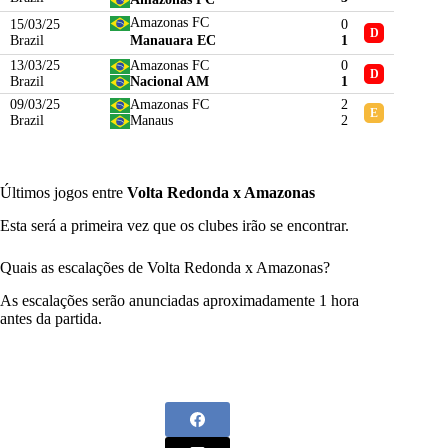
Amazonas FC
15/03/25
0
D
Brazil
Manauara EC
1
13/03/25
Amazonas FC
0
D
Brazil
Nacional AM
1
09/03/25
Amazonas FC
2
E
Brazil
Manaus
2
Últimos jogos entre
Volta Redonda x Amazonas
Esta será a primeira vez que os clubes irão se encontrar.
Quais as escalações de Volta Redonda x Amazonas?
As escalações serão anunciadas aproximadamente 1 hora
antes da partida.