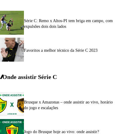
Série C: Remo x Altos-PI tem briga em campo, com
expulsões dois dois lados
Favoritos a melhor técnico da Série C 2023
Onde assistir Série C
Brusque x Amazonas – onde assistir ao vivo, horário
do jogo e escalações
Jogo do Brusque hoje ao vivo: onde assistir?