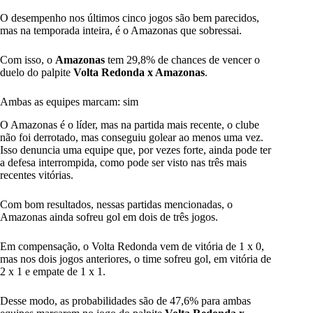
O desempenho nos últimos cinco jogos são bem parecidos,
mas na temporada inteira, é o Amazonas que sobressai.
Com isso, o
Amazonas
tem 29,8% de chances de vencer o
duelo do palpite
Volta Redonda x Amazonas
.
Ambas as equipes marcam: sim
O Amazonas é o líder, mas na partida mais recente, o clube
não foi derrotado, mas conseguiu golear ao menos uma vez.
Isso denuncia uma equipe que, por vezes forte, ainda pode ter
a defesa interrompida, como pode ser visto nas três mais
recentes vitórias.
Com bom resultados, nessas partidas mencionadas, o
Amazonas ainda sofreu gol em dois de três jogos.
Em compensação, o Volta Redonda vem de vitória de 1 x 0,
mas nos dois jogos anteriores, o time sofreu gol, em vitória de
2 x 1 e empate de 1 x 1.
Desse modo, as probabilidades são de 47,6% para ambas