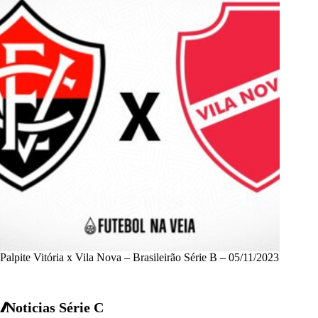
Palpite Vitória x Vila Nova – Brasileirão Série B – 05/11/2023
Noticias Série C