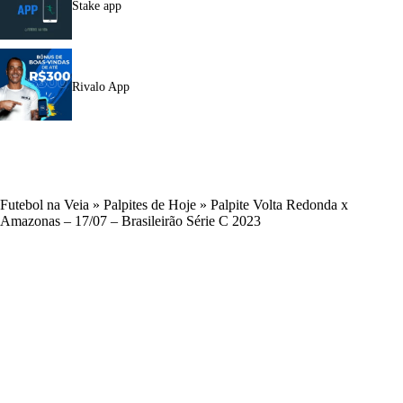
Stake app
Rivalo App
Futebol na Veia
»
Palpites de Hoje
»
Palpite Volta Redonda x
Amazonas – 17/07 – Brasileirão Série C 2023