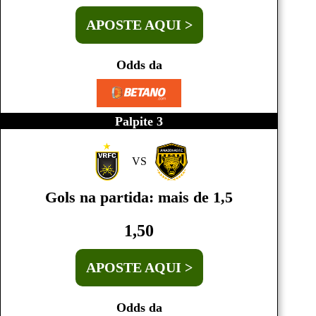
APOSTE AQUI >
Odds da
Palpite 3
VS
Gols na partida: mais de 1,5
1,50
APOSTE AQUI >
Odds da