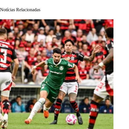
Notícias Relacionadas