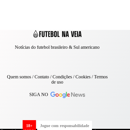
Notícias do futebol brasileiro & Sul americano
Quem somos
/
Contato
/ Condições /
Cookies
/
Termos
de uso
SIGA NO
18+
Jogue com responsabilidade