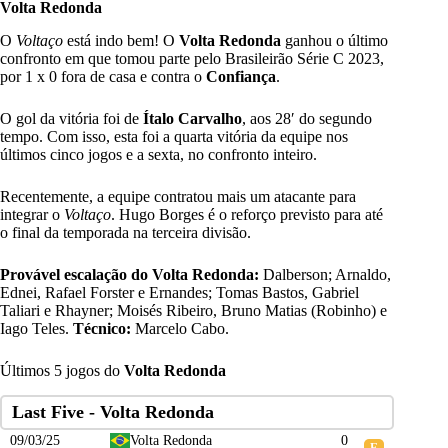
Volta Redonda
O
Voltaço
está indo bem! O
Volta Redonda
ganhou o último
confronto em que tomou parte pelo Brasileirão Série C 2023,
por 1 x 0 fora de casa e contra o
Confiança
.
O gol da vitória foi de
Ítalo Carvalho
, aos 28′ do segundo
tempo. Com isso, esta foi a quarta vitória da equipe nos
últimos cinco jogos e a sexta, no confronto inteiro.
Recentemente, a equipe contratou mais um atacante para
integrar o
Voltaço
. Hugo Borges é o reforço previsto para até
o final da temporada na terceira divisão.
Provável escalação do Volta Redonda:
Dalberson; Arnaldo,
Ednei, Rafael Forster e Ernandes; Tomas Bastos, Gabriel
Taliari e Rhayner; Moisés Ribeiro, Bruno Matias (Robinho) e
Iago Teles.
Técnico:
Marcelo Cabo.
Últimos 5 jogos do
Volta Redonda
Last Five - Volta Redonda
09/03/25
Volta Redonda
0