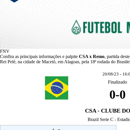
FNV
Confira as principais informações e palpite
CSA x Remo
, partida dest
Rei Pelé, na cidade de Maceió, em Alagoas, pela 18ª rodada do Brasile
20/08/23 - 16:
Finalizado
0
-
0
CSA - CLUBE D
Brazil Serie C - Estadi