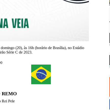
e domingo (20), às 16h (horário de Brasília), no Estádio
irão Série C de 2023.
00
O REMO
o Rei Pele