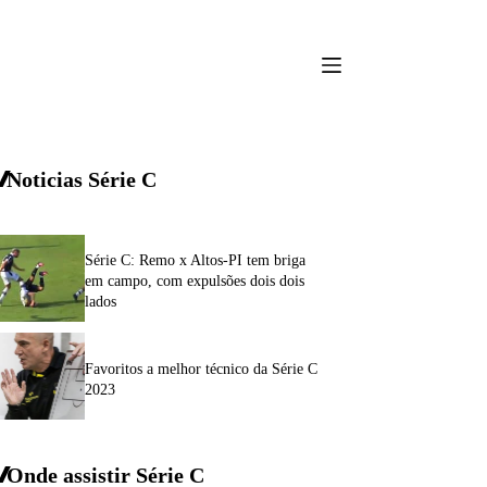
Noticias Série C
Série C: Remo x Altos-PI tem briga
em campo, com expulsões dois dois
lados
Favoritos a melhor técnico da Série C
2023
Onde assistir Série C