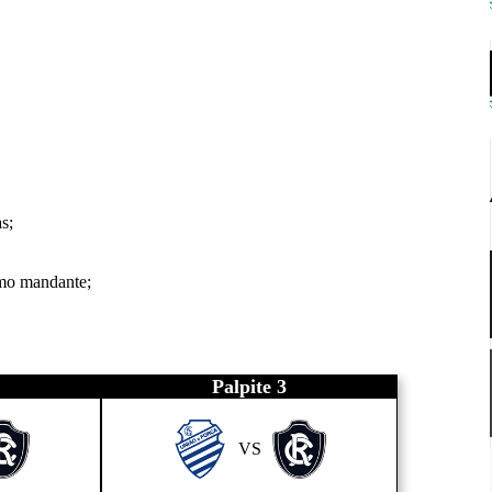
s;
omo mandante;
Palpite 3
VS