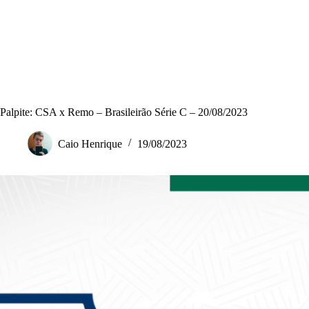
S
k
i
p
t
o
c
o
n
Palpite: CSA x Remo – Brasileirão Série C – 20/08/2023
t
e
n
Caio Henrique
19/08/2023
t