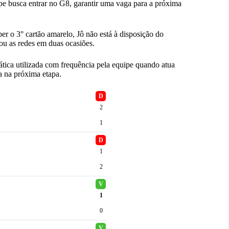
e busca entrar no G8, garantir uma vaga para a próxima
r o 3° cartão amarelo, Jô não está à disposição do
ou as redes em duas ocasiões.
tica utilizada com frequência pela equipe quando atua
a na próxima etapa.
D
2
1
D
1
2
V
1
0
V