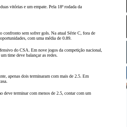
duas vitórias e um empate. Pela 18ª rodada da
confronto sem sofrer gols. Na atual Série C, fora de
o oportunidades, com uma média de 0.89.
efensivo do CSA. Em nove jogos da competição nacional,
 um time deve balançar as redes.
nte, apenas dois terminaram com mais de 2.5. Em
asa.
emo deve terminar com menos de 2.5, contar com um