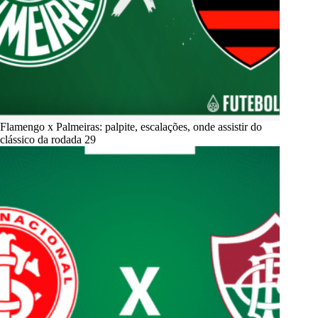
Flamengo x Palmeiras: palpite, escalações, onde assistir do
clássico da rodada 29