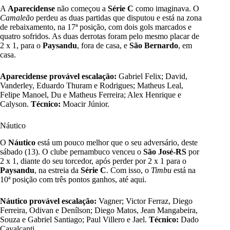
A
Aparecidense
não começou a
Série
C
como imaginava. O
Camaleão
perdeu as duas partidas que disputou e está na zona
de rebaixamento, na 17ª posição, com dois gols marcados e
quatro sofridos. As duas derrotas foram pelo mesmo placar de
2 x 1, para o
Paysandu
, fora de casa, e
São Bernardo
, em
casa.
Aparecidense provável escalação:
Gabriel Felix; David,
Vanderley, Eduardo Thuram e Rodrigues; Matheus Leal,
Felipe Manoel, Du e Matheus Ferreira; Alex Henrique e
Calyson.
Técnico:
Moacir Júnior.
Náutico
O
Náutico
está um pouco melhor que o seu adversário, deste
sábado (13). O clube pernambuco venceu o
São José-RS
por
2 x 1, diante do seu torcedor, após perder por 2 x 1 para o
Paysandu
, na estreia da
Série C
. Com isso, o
Timbu
está na
10ª posição com três pontos ganhos, até aqui.
Náutico provável escalação:
Vagner; Victor Ferraz, Diego
Ferreira, Odivan e Denílson; Diego Matos, Jean Mangabeira,
Souza e Gabriel Santiago; Paul Villero e Jael.
Técnico:
Dado
Cavalcanti.