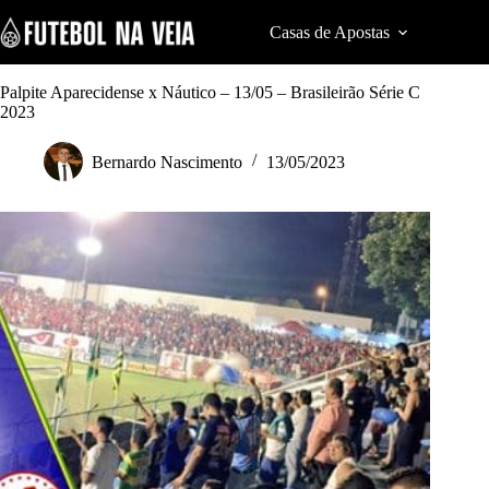
S
k
Casas de Apostas
Cod
i
p
t
Palpite Aparecidense x Náutico – 13/05 – Brasileirão Série C
o
2023
c
o
Bernardo Nascimento
13/05/2023
n
t
e
n
t