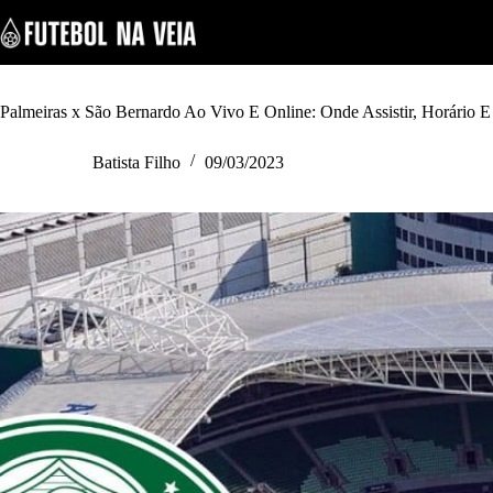
S
k
i
p
t
o
Palmeiras x São Bernardo Ao Vivo E Online: Onde Assistir, Horário E
c
o
Batista Filho
09/03/2023
n
t
e
n
t