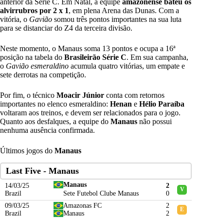
anterior da Série C. Em Natal, a equipe
amazonense bateu os
alvirrubros por 2 x 1
, em plena Arena das Dunas. Com a
vitória, o
Gavião
somou três pontos importantes na sua luta
para se distanciar do Z4 da terceira divisão.
Neste momento, o Manaus soma 13 pontos e ocupa a 16ª
posição na tabela do
Brasileirão Série C
. Em sua campanha,
o
Gavião esmeraldino
acumula quatro vitórias, um empate e
sete derrotas na competição.
Por fim, o técnico
Moacir Júnior
conta com retornos
importantes no elenco esmeraldino:
Henan
e
Hélio Paraíba
voltaram aos treinos, e devem ser relacionados para o jogo.
Quanto aos desfalques, a equipe do
Manaus
não possui
nenhuma ausência confirmada.
Últimos jogos do
Manaus
Last Five - Manaus
Manaus
14/03/25
2
V
Brazil
Sete Futebol Clube Manaus
0
09/03/25
Amazonas FC
2
E
Brazil
Manaus
2