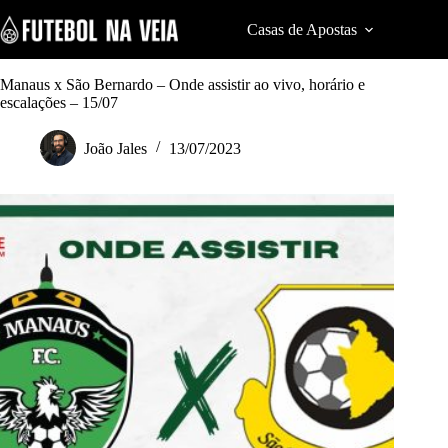
S
k
Casas de Apostas
Cod
i
p
t
Manaus x São Bernardo – Onde assistir ao vivo, horário e
o
escalações – 15/07
c
o
João Jales
13/07/2023
n
t
e
n
t