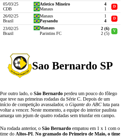
05/03/25
Atletico Mineiro
4
D
CDB
Manaus
1
26/02/25
Manaus
1
D
Brazil
Paysandu
4
Manaus
23/02/25
2 (6)
V
Brazil
Parintins FC
2 (5)
Sao Bernardo SP
Por outro lado, o
São Bernardo
perdeu um pouco do fôlego
que teve nas primeiras rodadas da Série C. Depois de um
início de competição avassalador, o
Gigante do ABC
luta para
voltar a vencer. Neste momento, a equipe do interior paulista
amarga um jejum de quatro rodadas sem triunfar em campo.
Na rodada anterior, o
São Bernardo
empatou em 1 x 1 com o
time do
Altos-PI
.
No gramado do Primeiro de Maio, o time