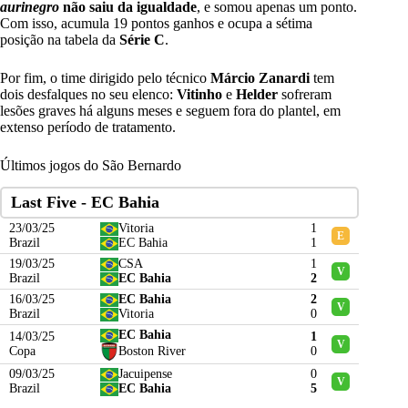
aurinegro
não saiu da igualdade
, e somou apenas um ponto.
Com isso, acumula 19 pontos ganhos e ocupa a sétima
posição na tabela da
Série C
.
Por fim, o time dirigido pelo técnico
Márcio Zanardi
tem
dois desfalques no seu elenco:
Vitinho
e
Helder
sofreram
lesões graves há alguns meses e seguem fora do plantel, em
extenso período de tratamento.
Últimos jogos do São Bernardo
Last Five - EC Bahia
23/03/25
Vitoria
1
E
Brazil
EC Bahia
1
19/03/25
CSA
1
V
Brazil
EC Bahia
2
16/03/25
EC Bahia
2
V
Brazil
Vitoria
0
EC Bahia
14/03/25
1
V
Copa
Boston River
0
09/03/25
Jacuipense
0
V
Brazil
EC Bahia
5