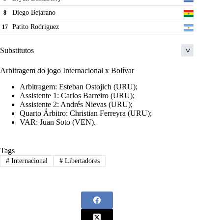
Lucca
45
Diego Bejarano
8
Bruno Henrique
8
Patito Rodriguez
17
Carlos De Pena
14
Luiz Adriano
9
Substitutos
Thauan Lara
36
Arbitragem do jogo Internacional x Bolívar
Miguel Angel Villarroel Tardio
16
Matheus Dias
41
Arbitragem: Esteban Ostojich (URU);
Jose Orlando Herrera Taborga
13
Igor Gomes Silva
21
Assistente 1: Carlos Barreiro (URU);
Assistente 2: Andrés Nievas (URU);
Pedro Henrique
28
Quarto Árbitro: Christian Ferreyra (URU);
VAR: Juan Soto (VEN).
Romulo
40
Gabriel
23
Tags
#
Internacional
#
Libertadores