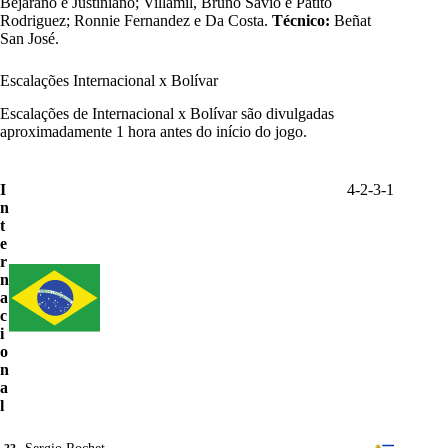
Bejarano e Justiniano; Villamil, Bruno Sávio e Patito
Rodriguez; Ronnie Fernandez e Da Costa.
Técnico:
Beñat
San José.
Escalações Internacional x Bolívar
Escalações de Internacional x Bolívar são divulgadas
aproximadamente 1 hora antes do início do jogo.
I
4-2-3-1
n
t
e
r
n
a
c
i
o
n
a
l