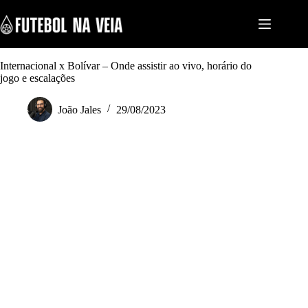
S
k
i
p
t
Internacional x Bolívar – Onde assistir ao vivo, horário do
o
jogo e escalações
c
o
n
João Jales
29/08/2023
t
e
n
t