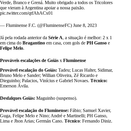
Verde, Branco e Grená. Muito obrigado a todos os Tricolores
que vieram à Argentina apoiar a nossa paixão.
pic.twitter.com/qtfAhACx01
— Fluminense F.C. (@FluminenseFC)
June 8, 2023
Já pela rodada anterior da
Série A
, a situação é melhor: 2 x 1
em cima do
Bragantino
em casa, com gols de
PH Ganso
e
Felipe Melo
.
Prováveis escalações de Goiás
x
Fluminense
Provável escalação do Goiás:
Tadeu; Lucas Halter, Sidimar,
Bruno Melo e Sander; Willian Oliveira, Zé Ricardo e
Dieguinho; Palacios, Vinícius e Gabriel Novaes.
Técnico:
Emerson Ávila.
Desfalques Goiás:
Maguinho (suspenso).
Provável escalação do Fluminense:
Fábio; Samuel Xavier,
Guga, Felipe Melo e Nino; André e Martinelli; PH Ganso,
Lima e Jhon Arias; Germán Cano.
Técnico
: Fernando Diniz.