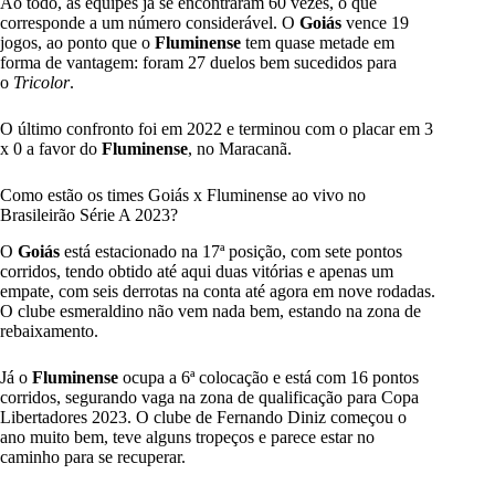
Ao todo, as equipes já se encontraram 60 vezes, o que
corresponde a um número considerável. O
Goiás
vence 19
jogos, ao ponto que o
Fluminense
tem quase metade em
forma de vantagem: foram 27 duelos bem sucedidos para
o
Tricolor
.
O último confronto foi em 2022 e terminou com o placar em 3
x 0 a favor do
Fluminense
, no Maracanã.
Como estão os times Goiás x Fluminense ao vivo no
Brasileirão Série A 2023?
O
Goiás
está estacionado na 17ª posição, com sete pontos
corridos, tendo obtido até aqui duas vitórias e apenas um
empate, com seis derrotas na conta até agora em nove rodadas.
O clube esmeraldino não vem nada bem, estando na zona de
rebaixamento.
Já o
Fluminense
ocupa a 6ª colocação e está com 16 pontos
corridos, segurando vaga na zona de qualificação para Copa
Libertadores 2023. O clube de Fernando Diniz começou o
ano muito bem, teve alguns tropeços e parece estar no
caminho para se recuperar.