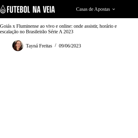
S
k
Casas de Apostas
Cod
i
p
t
Goiás x Fluminense ao vivo e online: onde assistir, horário e
o
escalação no Brasileirão Série A 2023
c
o
Tayná Freitas
09/06/2023
n
t
e
n
t