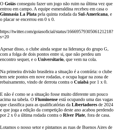
O
Goiás
conseguiu fazer um jogo não ruim na última vez que
entrou em campo. A equipe esmeraldina recebeu em casa o
Gimnasia La Plata
pela quinta rodada da
Sul-Americana
, e
o placar se encerrou em 0 x 0.
https://twitter.com/goiasoficial/status/1666957930506121218?
s=20
Apesar disso, o clube ainda segue na liderança do grupo G,
com a folga de dois pontos entre si, que não perdeu um
encontro sequer, e o
Universitario
, que vem na cola.
Na primeira divisão brasileira a situação é a contrária: o clube
tem sete pontos em nove rodadas, e ocupa lugar na zona de
rebaixamento, vindo de derrota contra o
Cuiabá
por 1 x 0.
E não é como se a situação fosse muito diferente um pouco
acima na tabela. O
Fluminense
está ocupando uma das vagas
que classifica para as qualificatórias da
Libertadores
de 2024
e que joga a edição da competição deste ano acabou perdendo
por 2 x 0 a última rodada contra o
River Plate
, fora de casa.
Lotamos o nosso setor e pintamos as ruas de Buenos Aires de