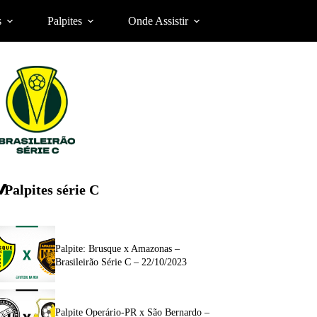
s
Palpites
Onde Assistir
Palpites série C
Palpite: Brusque x Amazonas –
Brasileirão Série C – 22/10/2023
Palpite Operário-PR x São Bernardo –