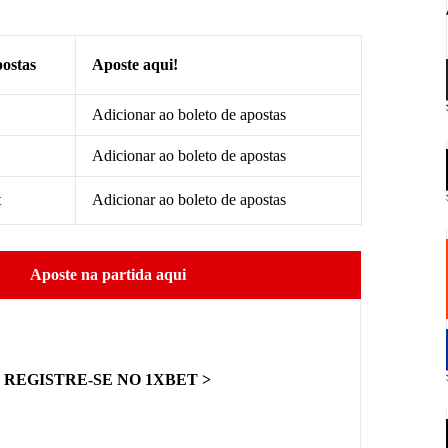
ostas
Aposte aqui!
Adicionar ao boleto de apostas
Adicionar ao boleto de apostas
t
Adicionar ao boleto de apostas
Aposte na partida aqui
REGISTRE-SE NO 1XBET >