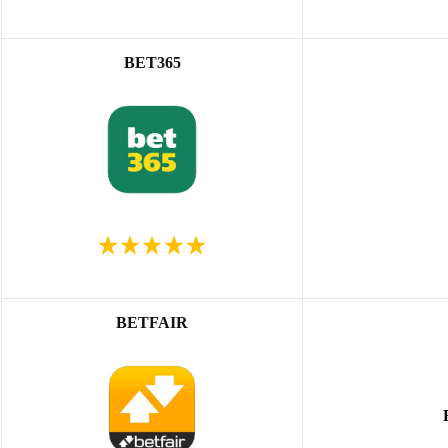
BET365
BETFAIR