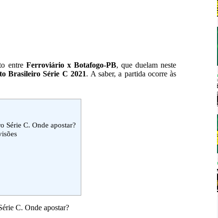
to entre
Ferroviário x Botafogo-PB
, que duelam neste
 Brasileiro Série
C
2021
. A saber, a partida ocorre às
o Série C. Onde apostar?
visões
Série C. Onde apostar?