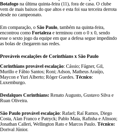
Botafogo
na última quinta-feira (11), fora de casa. O clube
vem de mais baixos do que altos e esta foi sua terceira derrota
desde no campeonato.
Em comparação, o
São Paulo
, também na quinta-feira,
encontrou como
Fortaleza
e terminou com o 0 x 0, sendo
esse o sexto jogo da equipe em que a defesa segue impedindo
as bolas de chegarem nas redes.
Prováveis escalações de Corinthians x São Paulo
Corinthians provável escalação
: Cássio; Fágner, Gil,
Murillo e Fábio Santos; Roni; Adson, Matheus Araújo,
Maycon e Yuri Alberto; Róger Guedes.
Técnico
:
Luxemburgo.
Desfalques Corinthians:
Renato Augusto, Gustavo Silva e
Ruan Oliveira.
São Paulo provável escalação
: Rafael; Raí Ramos, Diego
Costa, Alan Franco e Patryck; Pablo Maia, Rafinha e Alisson;
Jonathan Calleri, Wellington Rato e Marcos Paulo.
Técnico:
Dorival Júnior.