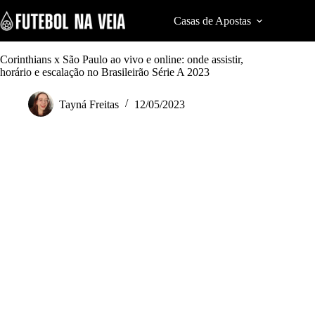
S
k
Casas de Apostas
Cod
i
p
t
Corinthians x São Paulo ao vivo e online: onde assistir,
o
horário e escalação no Brasileirão Série A 2023
c
o
Tayná Freitas
12/05/2023
n
t
e
n
t