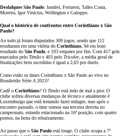
Desfalques São Paulo
: Jandrei, Ferraresi, Talles Costa,
Moreira, Igor Vinícius, Wellington e Galoppo.
Qual o histórico de confrontos entre Corinthians x São
Paulo?
Ao todo já foram disputados 309 jogos, sendo que 112
resultaram em uma vitória do
Corinthians
, 94 em bom
resultado do
São Paulo
, e 103 empates por fim. Com 417 gols
marcados pelo
Timão
e 403 pelo
Tricolor
, a média geral de
finalizações bem sucedidas é igual a 2,65 por duelo.
Como estão os times Corinthians x São Paulo ao vivo no
Brasileirão Série A 2023?
Cadê o
Corinthians
? O
Timão
está indo de mal a pior. O
clube sofreu diversas mudanças de técnico e atualmente é
Luxemburgo que está tentando fazer milagre, mas após o
encontro passado, o time somou sua terceira derrota no
campeonato, estando estacionado na 16ª posição, com quatro
pontos, na beira do rebaixamento.
Ao passo que o
São Paulo
está longe. O clube ocupa a 7ª