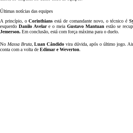
Últimas notícias das equipes
A princípio, o
Corinthians
está de comandante novo, o técnico é
S
esquerdo
Danilo Avelar
e o meia
Gustavo Mantuan
estão se recup
Jemerson.
Em conclusão, está com força máxima para o duelo.
No
Massa Bruta
,
Luan Cândido
vira dúvida, após o último jogo. Ai
conta com a volta de
Edimar e Weverton
.