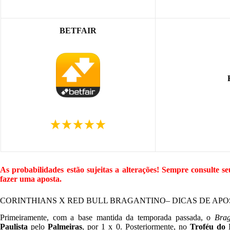
BETFAIR
As probabilidades estão sujeitas a alterações! Sempre consulte se
fazer uma aposta.
CORINTHIANS X RED BULL BRAGANTINO– DICAS DE APO
Primeiramente, com a base mantida da temporada passada, o
Bra
Paulista
pelo
Palmeiras
, por 1 x 0. Posteriormente, no
Troféu do 