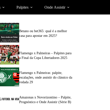
s
Palpites
Onde Assistir
Betano ou bet365: qual é a melhor
casa para apostar em 2025?
Flamengo x Palmeiras – Palpites para
a Final da Copa Libertadores 2025
Flamengo x Palmeiras: palpite,
escalações, onde assistir do clássico da
rodada 29
Amazonas x Novorizontino – Palpite,
Prognóstico e Onde Assistir (Série B)