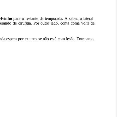
ylvinho
para o restante da temporada. A saber, o lateral-
erando de cirurgia. Por outro lado, conta coma volta de
nda espera por exames se não está com lesão. Entretanto,