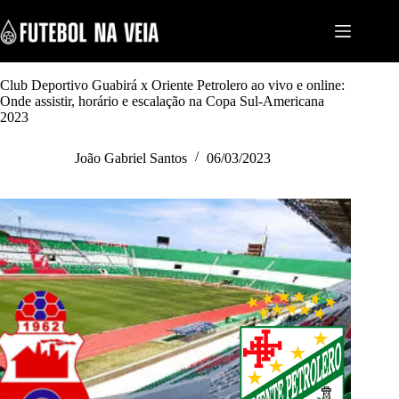
S
k
i
p
t
Club Deportivo Guabirá x Oriente Petrolero ao vivo e online:
o
Onde assistir, horário e escalação na Copa Sul-Americana
c
2023
o
n
t
João Gabriel Santos
06/03/2023
e
n
t