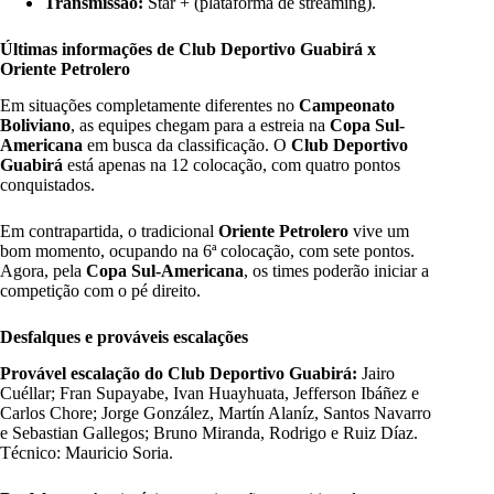
Transmissão:
Star + (plataforma de streaming).
Últimas informações de Club Deportivo Guabirá x
Oriente Petrolero
Em situações completamente diferentes no
Campeonato
Boliviano
, as equipes chegam para a estreia na
Copa
Sul-
Americana
em busca da classificação. O
Club Deportivo
Guabirá
está apenas na 12 colocação, com quatro pontos
conquistados.
Em contrapartida, o tradicional
Oriente Petrolero
vive um
bom momento, ocupando na 6ª colocação, com sete pontos.
Agora, pela
Copa Sul-Americana
, os times poderão iniciar a
competição com o pé direito.
Desfalques e prováveis escalações
Provável escalação do Club Deportivo Guabirá:
Jairo
Cuéllar; Fran Supayabe, Ivan Huayhuata, Jefferson Ibáñez e
Carlos Chore; Jorge González, Martín Alaníz, Santos Navarro
e Sebastian Gallegos; Bruno Miranda, Rodrigo e Ruiz Díaz.
Técnico: Mauricio Soria.