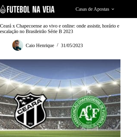
S
k
Casas de Apostas
Cod
i
p
t
Ceará x Chapecoense ao vivo e online: onde assistir, horário e
o
escalação no Brasileirão Série B 2023
c
o
Caio Henrique
31/05/2023
n
t
e
n
t