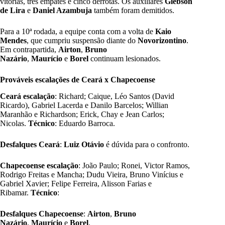
vitórias, três empates e cinco derrotas. Os auxiliares
Glebson
de Lira
e
Daniel Azambuja
também foram demitidos.
Para a 10ª rodada, a equipe conta com a volta de
Kaio
Mendes
, que cumpriu suspensão diante do
Novorizontino
.
Em contrapartida,
Airton
,
Bruno
Nazário
,
Maurício
e
Borel
continuam lesionados.
Prováveis escalações de Ceará x Chapecoense
Ceará escalação
: Richard; Caique, Léo Santos (David
Ricardo), Gabriel Lacerda e Danilo Barcelos; Willian
Maranhão e Richardson; Erick, Chay e Jean Carlos;
Nicolas.
Técnico
: Eduardo Barroca.
Desfalques Ceará
:
Luiz Otávio
é dúvida para o confronto.
Chapecoense escalação
: João Paulo; Ronei, Victor Ramos,
Rodrigo Freitas e Mancha; Dudu Vieira, Bruno Vinícius e
Gabriel Xavier; Felipe Ferreira, Alisson Farias e
Ribamar.
Técnico
:
Desfalques Chapecoense
:
Airton
,
Bruno
Nazário
,
Maurício
e
Borel
.