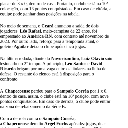
placar de 3 x 0, dentro de casa. Portanto, o clube está na 10ª
colocação, com 13 pontos conquistados. Em caso de vitória, a
equipe pode ganhar duas posições na tabela.
No meio de semana, o
Ceará
anunciou a saída de dois
jogadores.
Léo
Rafael
, meio-campista de 22 anos, foi
emprestado ao
América-RN
, com contrato até novembro de
2023. Por outro lado, reforço para a temporada atual, o
goleiro
Aguilar
deixa o clube após cinco jogos.
Na última rodada, diante do
Novorizontino
,
Luiz Otávio
saiu
lesionado no 2° tempo. A princípio,
Léo
Santos
e
David
Ricardo
brigam por uma vaga entre os titulares na linha de
defesa. O restante do elenco está à disposição para o
confronto.
A
Chapecoense
perdeu para o
Sampaio Corrêa
por 1 x 0,
dentro de casa, assim, o clube está na 16ª posição, com nove
pontos conquistados. Em caso de derrota, o clube pode entrar
na zona de rebaixamento da Série B.
Com a derrota contra o
Sampaio Corrêa
,
a
Chapecoense
demitiu
Argel Fuchs
após dez jogos, duas