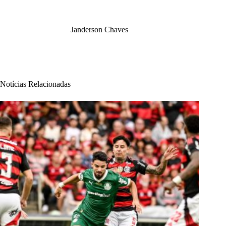
Janderson Chaves
Notícias Relacionadas