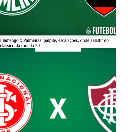
Flamengo x Palmeiras: palpite, escalações, onde assistir do
clássico da rodada 29