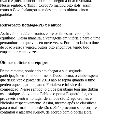
rival o
Sport
, a torcida do clube chegou a ficar revoltada.
Nesse sentido, o
Timbu Coroado
marcou oito gols, assim
como o
Belo,
balançou as redes em todas últimas cinco
partidas.
Retrospecto Botafogo-PB x Náutico
Assim, foram 22 confrontos entre os times marcado pelo
equilíbrio. Dessa maneira, a vantagens em vitória é para o time
pernambucano que venceu nove vezes. Por outro lado, o time
de João Pessoa venceu outros oito encontros, tendo tido
empate por cinco vezes.
Últimas notícias das equipes
Primeiramente, sonhando em chegar a sua segunda
participação em final do torneio. Dessa forma, o clube espera
que dessa vez o placar de 2019 não se repita quando o time
perdeu aquela partida para o Fortaleza e foi vice da
competição. Nesse sentido, o clube paraibano terá que driblar
os desfalques do volante Pablo e o ponta Esquerdinha, os
prováveis a entrar no lugar de ambos são Diego Gomes e
Nicholas respectivamente. Assim, mesmo após se classificar
para o mata-mata do nordestão o
Belo
procurou se reforçar e
contratou o atacante Kerley, de acordo com o portal Bora