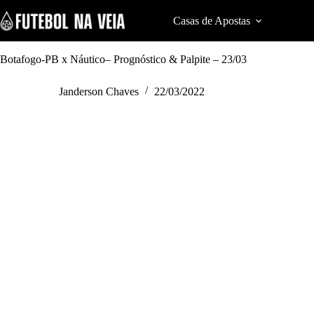
S
k
Casas de Apostas
Cod
i
p
t
Botafogo-PB x Náutico– Prognóstico & Palpite – 23/03
o
c
Janderson Chaves
22/03/2022
o
n
t
e
n
t