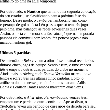
artilheiro do time na atual temporada.
Por outro lado, o
Náutico
que terminou na segunda colocação
do seu estadual, se classificando para a próxima fase do
torneio. Desse modo, o
Timbu
pernambucano tem como
esperança de gol o atleta Léo passos que só tem três jogos
pelo time, mas balançou as redes adversárias duas vezes.
Assim, o atleta comemora sua fase atual já que na temporada
passada ele conviveu com lesões, fez poucos jogos e não
marcou nenhum gol.
Últimas 5 partidas
De antemão, o
Belo
vive uma ótima fase no atual recorte dos
últimos cinco jogos da equipe. Sendo assim, o time venceu
três e empatou outras duas partidas do clube no momento.
Ainda mais, o
Alvinegro da Estrela Vermelha
marcou nove
tentos e sofreu três nas últimas cinco partidas. Logo, o
artilheiro do time nesse período foram os atacante Adilson
Bahia e Lenilson Dantas ambos marcaram duas vezes.
Por outro lado, o
Alvirrubro Pernambucano
venceu três,
empatou um e perdeu o outro confronto. Apesar disso, o
Timbatível
viveu um período de crise após da derrota para seu