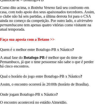
Como dito acima, o
Botinha Veneno
fará seu confronto em
casa, com todo apoio dos seus apaixonados torcedores. Assim,
o clube não há seis partidas, a última derrota foi para o CSA
ainda no começo da competição. Por outro lado, o
alvirrubro
pernambucano
tem apenas quatro vitórias como visitante na
atual temporada.
Faça sua aposta com a Betano >
>
Quem é o melhor entre Botafogo-PB x Náutico
?
A atual fase do
Botafogo-PB
é melhor que do time de
Pernambuco, já que o time pessoense não sabe o que é perder
há cinco encontros.
Qual o horário do jogo entre Botafogo-PB x Náutico
?
Assim, o encontro ocorrerá às 20:00h (horário de Brasília).
Onde jogam Botafogo-PB x Náutico
?
O encontro acontecerá no estádio Almeidão.