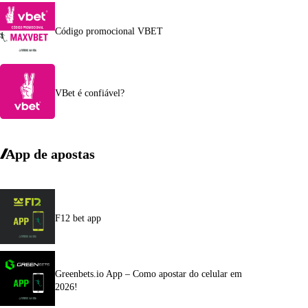
Código promocional VBET
VBet é confiável?
App de apostas
F12 bet app
Greenbets.io App – Como apostar do celular em
2026!