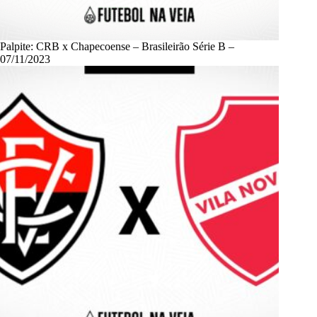
Palpite: CRB x Chapecoense – Brasileirão Série B –
07/11/2023