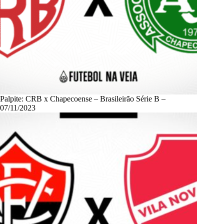
Palpite: CRB x Chapecoense – Brasileirão Série B –
07/11/2023