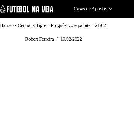
S
k
Casas de Apostas
Cod
i
p
t
Barracas Central x Tigre – Prognóstico e palpite – 21/02
o
c
Robert Ferreira
19/02/2022
o
n
t
e
n
t