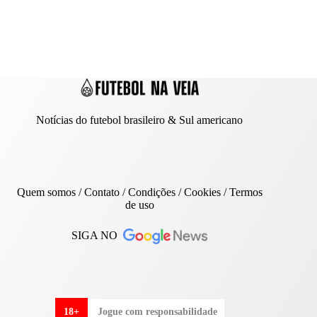
Notícias do futebol brasileiro & Sul americano
Quem somos
/
Contato
/ Condições /
Cookies
/
Termos
de uso
SIGA NO
18+
Jogue com responsabilidade