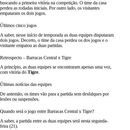
buscando a primeira vitória na competição. O time da casa
perdeu as rodadas iniciais. Por outro lado, os visitantes
empataram os dois jogos.
Últimos cinco jogos
A saber, nesse início de temporada as duas equipes disputaram
dois jogos. Decerto, o time da casa perdeu os dos jogos e o
visitante empatou as duas partidas.
Retrospecto – Barracas Central x Tigre
A princípio, as duas equipes se encontraram apenas uma vez,
com vitória do
Tigre
.
Últimas notícias das equipes
De antemão, os times vão para a partida sem desfalques por
lesões ou suspensões.
Quando será o jogo entre Barracas Central x Tigre?
A saber, a partida entre as duas equipes será nesta segunda-
feira (21).