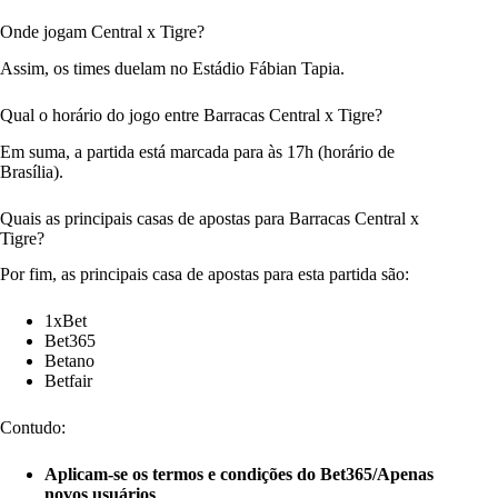
Onde jogam Central x Tigre?
Assim, os times duelam no Estádio Fábian Tapia.
Qual o horário do jogo entre Barracas Central x Tigre?
Em suma, a partida está marcada para às 17h (horário de
Brasília).
Quais as principais casas de apostas para Barracas Central x
Tigre?
Por fim, as principais casa de apostas para esta partida são:
1xBet
Bet365
Betano
Betfair
Contudo:
Aplicam-se os termos e condições do Bet365/Apenas
novos usuários