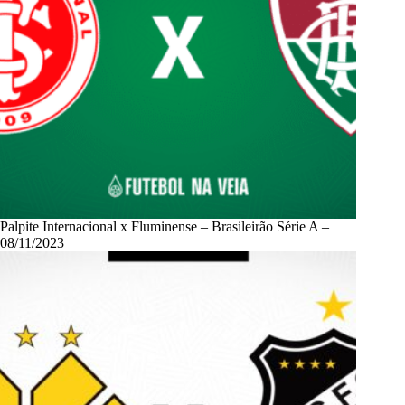
Palpite Internacional x Fluminense – Brasileirão Série A –
08/11/2023