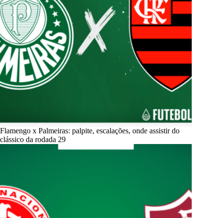
Flamengo x Palmeiras: palpite, escalações, onde assistir do
clássico da rodada 29