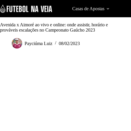
S
k
Casas de Apostas
Cod
i
p
t
Avenida x Aimoré ao vivo e online: onde assistir, horário e
o
prováveis escalações no Campeonato Gaúcho 2023
c
o
Payciúma Luiz
08/02/2023
n
t
e
n
t