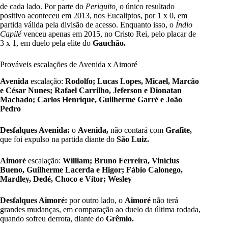
de cada lado. Por parte do
Periquito,
o único resultado
positivo aconteceu em 2013, nos Eucaliptos, por 1 x 0, em
partida válida pela divisão de acesso. Enquanto isso, o
Índio
Capilé
venceu apenas em 2015, no Cristo Rei, pelo placar de
3 x 1, em duelo pela elite do
Gauchão.
Prováveis escalações de Avenida x Aimoré
Avenida
escalação:
Rodolfo; Lucas Lopes, Micael, Marcão
e César Nunes; Rafael Carrilho, Jeferson e Dionatan
Machado; Carlos Henrique, Guilherme Garré e João
Pedro
Desfalques Avenida:
o
Avenida,
não contará com
Grafite,
que foi expulso na partida diante do
São Luiz.
Aimoré
escalação:
William; Bruno Ferreira, Vinícius
Bueno, Guilherme Lacerda e Higor; Fábio Calonego,
Mardley, Dedé, Choco e Vítor; Wesley
Desfalques Aimoré:
por outro lado, o
Aimoré
não terá
grandes mudanças, em comparação ao duelo da última rodada,
quando sofreu derrota, diante do
Grêmio.