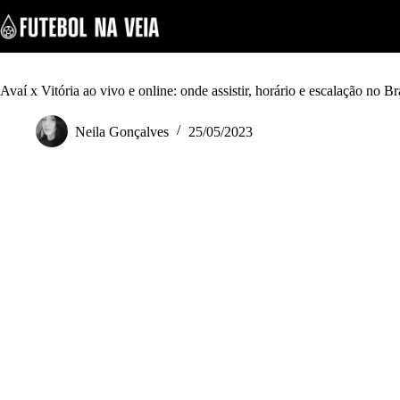
S
k
i
p
t
o
Avaí x Vitória ao vivo e online: onde assistir, horário e escalação no B
c
o
Neila Gonçalves
25/05/2023
n
t
e
n
t