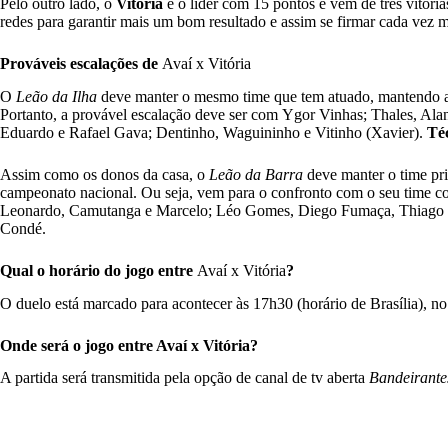
Pelo outro lado, o
Vitória
é o líder com 15 pontos e vem de três vitória
redes para garantir mais um bom resultado e assim se firmar cada vez m
Prováveis escalações de
Avaí x Vitória
O
Leão da Ilha
deve manter o mesmo time que tem atuado, mantendo a
Portanto, a provável escalação deve ser com
Ygor Vinhas; Thales, Alan
Eduardo e Rafael Gava; Dentinho, Waguininho e Vitinho (Xavier).
Té
Assim como os donos da casa, o
Leão da Barra
deve manter o time prin
campeonato nacional. Ou seja, vem para o confronto com o seu time co
Leonardo, Camutanga e Marcelo; Léo Gomes, Diego Fumaça, Thiago 
Condé.
Qual o horário do jogo entre
Avaí x Vitória
?
O duelo está marcado para acontecer às 17h30 (horário de Brasília), no
Onde será o jogo entre Avaí x Vitória?
A partida será transmitida pela opção de canal de tv aberta
Bandeirante