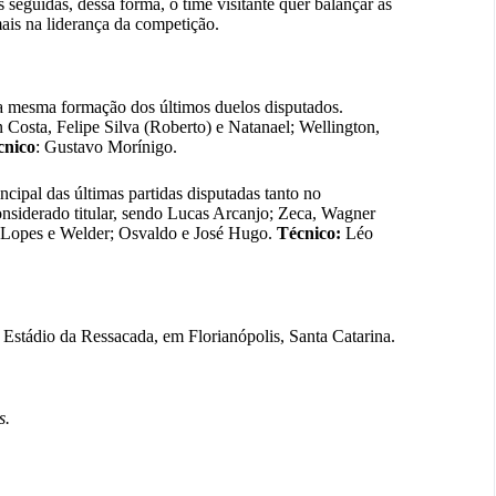
s seguidas, dessa forma, o time visitante quer balançar as
ais na liderança da competição.
 mesma formação dos últimos duelos disputados.
 Costa, Felipe Silva (Roberto) e Natanael; Wellington,
cnico
: Gustavo Morínigo.
cipal das últimas partidas disputadas tanto no
nsiderado titular, sendo Lucas Arcanjo; Zeca, Wagner
Lopes e Welder; Osvaldo e José Hugo.
Técnico:
Léo
 Estádio da Ressacada, em Florianópolis, Santa Catarina.
s.