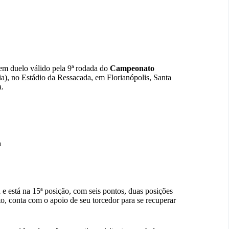
em duelo válido pela 9ª rodada do
Campeonato
ia), no Estádio da Ressacada, em Florianópolis, Santa
a.
a
e está na 15ª posição, com seis pontos, duas posições
to, conta com o apoio de seu torcedor para se recuperar