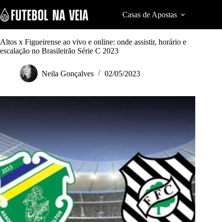
S
k
Casas de Apostas
Cod
i
p
t
Altos x Figueirense ao vivo e online: onde assistir, horário e
o
escalação no Brasileirão Série C 2023
c
o
Neila Gonçalves
02/05/2023
n
t
e
n
t