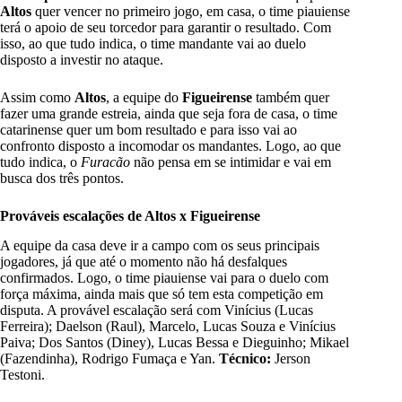
Altos
quer vencer no primeiro jogo, em casa, o time piauiense
terá o apoio de seu torcedor para garantir o resultado. Com
isso, ao que tudo indica, o time mandante vai ao duelo
disposto a investir no ataque.
Assim como
Altos
, a equipe do
Figueirense
também quer
fazer uma grande estreia, ainda que seja fora de casa, o time
catarinense quer um bom resultado e para isso vai ao
confronto disposto a incomodar os mandantes. Logo, ao que
tudo indica, o
Furacão
não pensa em se intimidar e vai em
busca dos três pontos.
Prováveis escalações de Altos x Figueirense
A equipe da casa deve ir a campo com os seus principais
jogadores, já que até o momento não há desfalques
confirmados. Logo, o time piauiense vai para o duelo com
força máxima, ainda mais que só tem esta competição em
disputa. A provável escalação será com Vinícius (Lucas
Ferreira); Daelson (Raul), Marcelo, Lucas Souza e Vinícius
Paiva; Dos Santos (Diney), Lucas Bessa e Dieguinho; Mikael
(Fazendinha), Rodrigo Fumaça e Yan.
Técnico:
Jerson
Testoni.