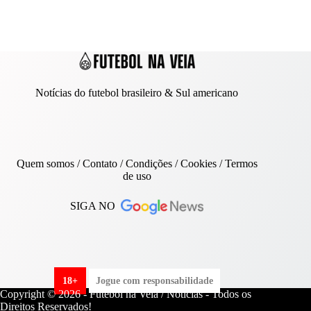
Notícias do futebol brasileiro & Sul americano
Quem somos
/
Contato
/ Condições /
Cookies
/
Termos
de uso
SIGA NO
18+
Jogue com responsabilidade
Copyright © 2026 - Futebol na Veia / Notícias - Todos os
Direitos Reservados!