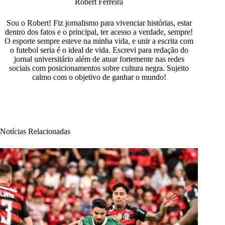
Robert Ferreira
Sou o Robert! Fiz jornalismo para vivenciar histórias, estar
dentro dos fatos e o principal, ter acesso a verdade, sempre!
O esporte sempre esteve na minha vida, e unir a escrita com
o futebol seria é o ideal de vida. Escrevi para redação do
jornal universitário além de atuar fortemente nas redes
sociais com posicionamentos sobre cultura negra. Sujeito
calmo com o objetivo de ganhar o mundo!
Notícias Relacionadas