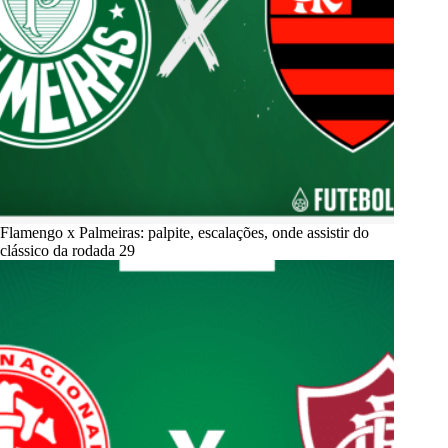
Flamengo x Palmeiras: palpite, escalações, onde assistir do
clássico da rodada 29