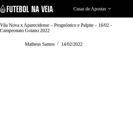
S
k
Casas de Apostas
Cod
i
p
t
Vila Nova x Aparecidense – Prognóstico e Palpite – 16/02 -
o
Campeonato Goiano 2022
c
o
Matheus Santos
14/02/2022
n
t
e
n
t