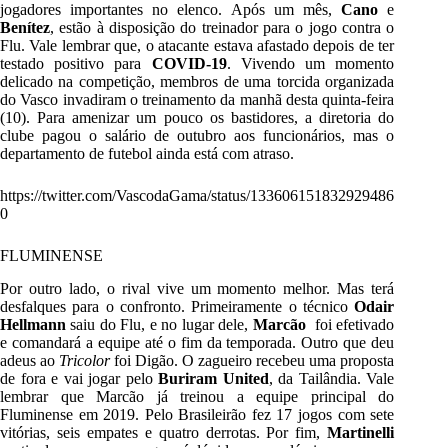
jogadores importantes no elenco. Após um mês,
Cano
e
Benítez
, estão à disposição do treinador para o jogo contra o
Flu. Vale lembrar que, o atacante estava afastado depois de ter
testado positivo para
COVID-19
. Vivendo um momento
delicado na competição, membros de uma torcida organizada
do Vasco invadiram o treinamento da manhã desta quinta-feira
(10). Para amenizar um pouco os bastidores, a diretoria do
clube pagou o salário de outubro aos funcionários, mas o
departamento de futebol ainda está com atraso.
https://twitter.com/VascodaGama/status/133606151832929486
0
FLUMINENSE
Por outro lado, o rival vive um momento melhor. Mas terá
desfalques para o confronto. Primeiramente o técnico
Odair
Hellmann
saiu do Flu, e no lugar dele,
Marcão
foi efetivado
e comandará a equipe até o fim da temporada. Outro que deu
adeus ao
Tricolor
foi Digão. O zagueiro recebeu uma proposta
de fora e vai jogar pelo
Buriram United
, da Tailândia. Vale
lembrar que Marcão já treinou a equipe principal do
Fluminense em 2019. Pelo Brasileirão fez 17 jogos com sete
vitórias, seis empates e quatro derrotas. Por fim,
Martinelli