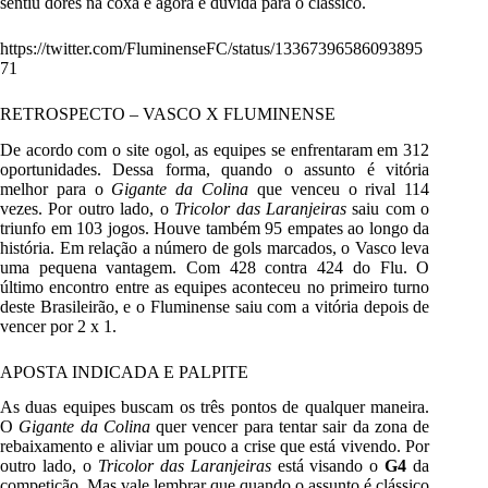
sentiu dores na coxa e agora é dúvida para o clássico.
https://twitter.com/FluminenseFC/status/13367396586093895
71
RETROSPECTO – VASCO X FLUMINENSE
De acordo com o site ogol, as equipes se enfrentaram em 312
oportunidades. Dessa forma, quando o assunto é vitória
melhor para o
Gigante da Colina
que venceu o rival 114
vezes. Por outro lado, o
Tricolor das Laranjeiras
saiu com o
triunfo em 103 jogos. Houve também 95 empates ao longo da
história. Em relação a número de gols marcados, o Vasco leva
uma pequena vantagem. Com 428 contra 424 do Flu. O
último encontro entre as equipes aconteceu no primeiro turno
deste Brasileirão, e o Fluminense saiu com a vitória depois de
vencer por 2 x 1.
APOSTA INDICADA E PALPITE
As duas equipes buscam os três pontos de qualquer maneira.
O
Gigante da Colina
quer vencer para tentar sair da zona de
rebaixamento e aliviar um pouco a crise que está vivendo. Por
outro lado, o
Tricolor das Laranjeiras
está visando o
G4
da
competição. Mas vale lembrar que quando o assunto é clássico