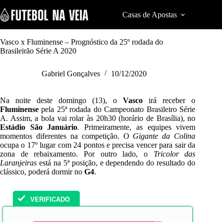
S
k
Casas de Apostas
Cod
i
p
t
Vasco x Fluminense – Prognóstico da 25º rodada do
o
Brasileirão Série A 2020
c
o
Gabriel Gonçalves
10/12/2020
n
t
e
Na noite deste domingo (13), o
Vasco
irá receber o
n
Fluminense
pela 25ª rodada do
Campeonato Brasileiro Série
t
A
. Assim, a bola vai rolar às 20h30 (horário de Brasília), no
Estádio São Januário
. Primeiramente, as equipes vivem
momentos diferentes na competição. O
Gigante da Colina
ocupa o 17º lugar com 24 pontos e precisa vencer para sair da
zona de rebaixamento. Por outro lado, o
Tricolor das
Laranjeiras
está na 5ª posição, e dependendo do resultado do
clássico, poderá dormir no
G4
.
VERIFICADO