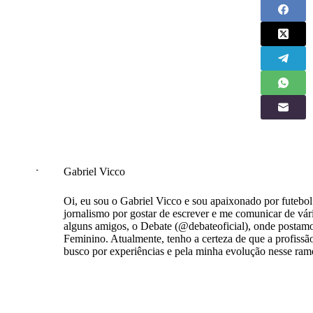
Gabriel Vicco
Oi, eu sou o Gabriel Vicco e sou apaixonado por futebol 
jornalismo por gostar de escrever e me comunicar de vá
alguns amigos, o Debate (@debateoficial), onde postamos 
Feminino. Atualmente, tenho a certeza de que a profissão
busco por experiências e pela minha evolução nesse ram