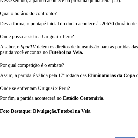
Nesse sentido, a partida acontece na próxima quinta-feira (25).
Qual o horário do confronto?
Dessa forma, o pontapé inicial do duelo acontece às 20h30 (horário de B
Onde posso assistir a Uruguai x Peru?
A saber, o
SporTV
detém os direitos de transmissão para as partidas da
partida você encontra no
Futebol na Veia
.
Por qual competição é o embate?
Assim, a partida é válida pela 17ª rodada das
Eliminatórias da Copa
Onde se enfrentam Uruguai x Peru?
Por fim, a partida acontecerá no
Estádio Centenário
.
Foto Destaque: Divulgação/Futebol na Veia