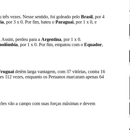
 três vezes. Nesse sentido, foi goleado pelo
Brasil
, por 4
ia
, por 3 x 0. Por fim, bateu o
Paraguai
, por 1 x 0, e
. Assim, perdeu para a
Argentina
, por 1 x 0.
oolômbia
, por 1 x 0. Por fim, empatou com o
Equador
,
ruguai
detém larga vantagem, com 37 vitórias, contra 16
edes 112 vezes, enquanto os Peruanos marcaram apenas 64
eleções vão a campo com suas forças máximas e devem