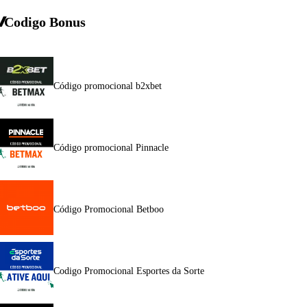
Codigo Bonus
Código promocional b2xbet
Código promocional Pinnacle
Código Promocional Betboo
Codigo Promocional Esportes da Sorte