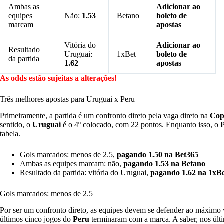
Ambas as
Adicionar ao
equipes
Não:
1.53
Betano
boleto de
marcam
apostas
Vitória do
Adicionar ao
Resultado
Uruguai:
1xBet
boleto de
da partida
1.62
apostas
As odds estão sujeitas a alterações!
Três melhores apostas para Uruguai x Peru
Primeiramente, a partida é um confronto direto pela vaga direto na
Cop
sentido, o
Uruguai
é o 4º colocado, com 22 pontos. Enquanto isso, o
tabela.
Gols marcados: menos de 2.5,
pagando 1.50 na Bet365
Ambas as equipes marcam: não,
pagando 1.53 na Betano
Resultado da partida: vitória do Uruguai,
pagando 1.62 na 1xB
Gols marcados: menos de 2.5
Por ser um confronto direto, as equipes devem se defender ao máximo 
últimos cinco jogos do
Peru
terminaram com a marca. A saber, nos últi