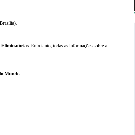
rasília).
s
Eliminatórias
. Entretanto, todas as informações sobre a
 do Mundo
.