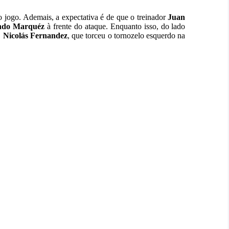
o jogo. Ademais, a expectativa é de que o treinador
Juan
ndo Marquéz
à frente do ataque. Enquanto isso, do lado
,
Nicolás Fernandez
, que torceu o tornozelo esquerdo na