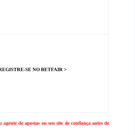
REGISTRE-SE NO BETFAIR >
u agente de apostas ou seu site de confiança antes de